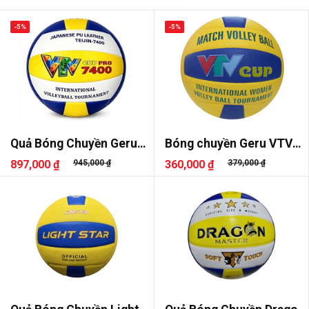
-5%
-5%
Quả Bóng Chuyền Geru
Bóng chuyền Geru VTV
VTV Cup Pro 7400
Cup
897,000 ₫
945,000 ₫
360,000 ₫
379,000 ₫