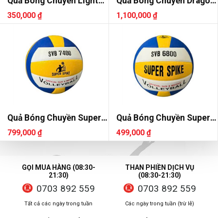
Quả Bóng Chuyền Light
Quả Bóng Chuyền Dragon
Star DE73
DG7700
350,000 ₫
1,100,000 ₫
Quả Bóng Chuyền Super
Quả Bóng Chuyền Super
Spike SVB 7400
Spike SVB 6800
799,000 ₫
499,000 ₫
GỌI MUA HÀNG (08:30-
THAN PHIỀN DỊCH VỤ
21:30)
(08:30-21:30)
0703 892 559
0703 892 559
Tất cả các ngày trong tuần
Các ngày trong tuần (trừ lễ)