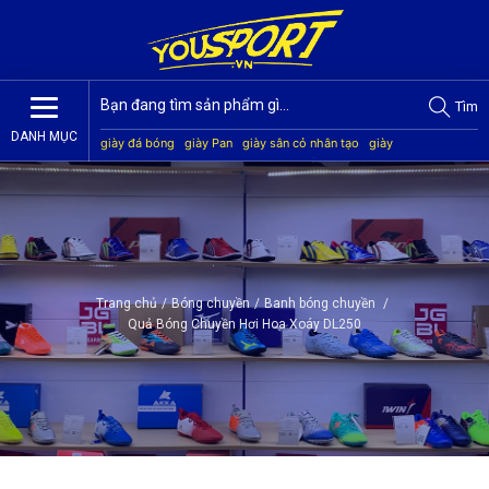
Tìm
DANH MỤC
giày đá bóng
giày Pan
giày sân cỏ nhân tạo
giày
Jogarbola
giày Mitre
giày Akka
quần áo bóng đá
giày
Kamito
Trang chủ
/
Bóng chuyền
/
Banh bóng chuyền
/
Quả Bóng Chuyền Hơi Hoa Xoáy DL250