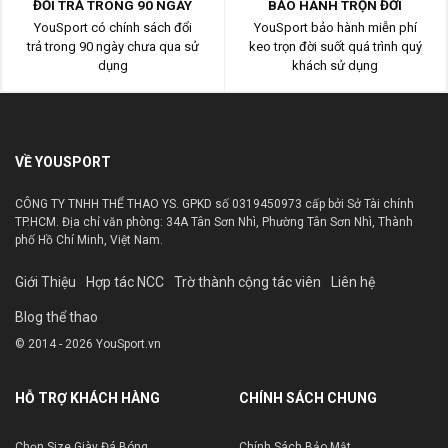
ĐỔI TRẢ TRONG 90 NGÀY
BẢO HÀNH TRỌN ĐỜI
YouSport có chính sách đổi
YouSport bảo hành miễn phí
trả trong 90 ngày chưa qua sử
keo trọn đời suốt quá trình quý
dụng
khách sử dụng
VỀ YOUSPORT
CÔNG TY TNHH THỂ THAO YS. GPKD số 0319450973 cấp bởi Sở Tài chính
TP.HCM. Địa chỉ văn phòng: 34A Tân Sơn Nhì, Phường Tân Sơn Nhì, Thành
phố Hồ Chí Minh, Việt Nam.
Giới Thiệu
Hợp tác NCC
Trờ thành cộng tác viên
Liên hệ
Blog thể thao
© 2014 - 2026 YouSport.vn
HỖ TRỢ KHÁCH HÀNG
CHÍNH SÁCH CHUNG
Chọn Size Giày Đá Bóng
Chính Sách Bảo Mật