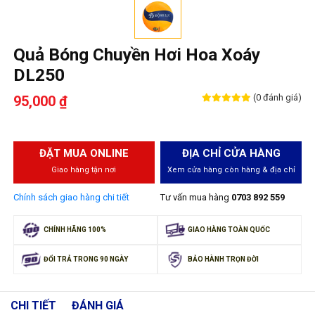
Quả Bóng Chuyền Hơi Hoa Xoáy
DL250
(0 đánh giá)
95,000 ₫
ĐẶT MUA ONLINE
ĐỊA CHỈ CỬA HÀNG
Giao hàng tận nơi
Xem cửa hàng còn hàng & địa chỉ
Chính sách giao hàng chi tiết
Tư vấn mua hàng
0703 892 559
CHÍNH HÃNG 100%
GIAO HÀNG TOÀN QUỐC
ĐỔI TRẢ TRONG 90 NGÀY
BẢO HÀNH TRỌN ĐỜI
CHI TIẾT
ĐÁNH GIÁ