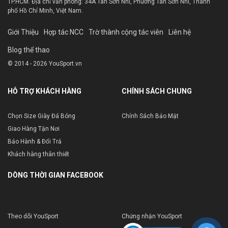
TP.HCM. Địa chỉ văn phòng: 34A Tân Sơn Nhì, Phường Tân Sơn Nhì, Thành
phố Hồ Chí Minh, Việt Nam.
Giới Thiệu
Hợp tác NCC
Trờ thành cộng tác viên
Liên hệ
Blog thể thao
© 2014 - 2026 YouSport.vn
HỖ TRỢ KHÁCH HÀNG
CHÍNH SÁCH CHUNG
Chọn Size Giày Đá Bóng
Chính Sách Bảo Mật
Giao Hàng Tận Nơi
Bảo Hành & Đổi Trả
Khách hàng thân thiết
DÒNG THỜI GIAN FACEBOOK
Theo dõi YouSport
Chứng nhận YouSport