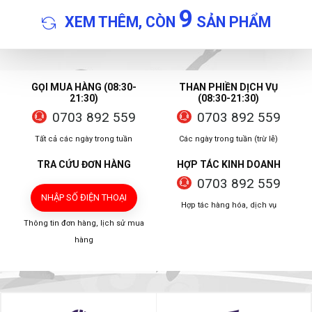
9
XEM THÊM, CÒN
SẢN PHẨM
GỌI MUA HÀNG (08:30-
THAN PHIỀN DỊCH VỤ
21:30)
(08:30-21:30)
0703 892 559
0703 892 559
Tất cả các ngày trong tuần
Các ngày trong tuần (trừ lễ)
TRA CỨU ĐƠN HÀNG
HỢP TÁC KINH DOANH
0703 892 559
NHẬP SỐ ĐIỆN THOẠI
Hợp tác hàng hóa, dịch vụ
Thông tin đơn hàng, lịch sử mua
hàng