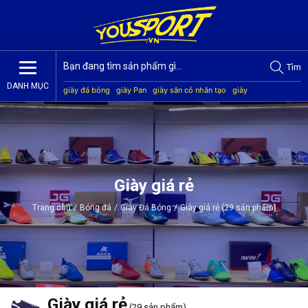
Tìm
DANH MỤC
giày đá bóng
giày Pan
giày sân cỏ nhân tạo
giày
Jogarbola
giày Mitre
giày Akka
quần áo bóng đá
giày
Kamito
Giày giá rẻ
Trang chủ
/
Bóng đá
/
Giày Đá Bóng
/
Giày giá rẻ (29 sản phẩm)
Giày giá rẻ
(29 sản phẩm)