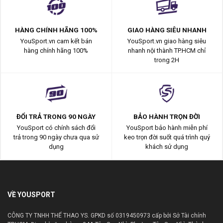
HÀNG CHÍNH HÃNG 100%
GIAO HÀNG SIÊU NHANH
YouSport.vn cam kết bán
YouSport.vn giao hàng siêu
hàng chính hãng 100%
nhanh nội thành TP.HCM chỉ
trong 2H
ĐỔI TRẢ TRONG 90 NGÀY
BẢO HÀNH TRỌN ĐỜI
YouSport có chính sách đổi
YouSport bảo hành miễn phí
trả trong 90 ngày chưa qua sử
keo trọn đời suốt quá trình quý
dụng
khách sử dụng
VỀ YOUSPORT
CÔNG TY TNHH THỂ THAO YS. GPKD số 0319450973 cấp bởi Sở Tài chính