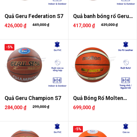
Quả Geru Federation S7
Quả banh bóng rổ Geru
Federati..
426,000 ₫
449,000 ₫
417,000 ₫
439,000 ₫
-5%
Quả Geru Champion S7
Quả Bóng Rổ Molten
B7G3200 Số ..
284,000 ₫
299,000 ₫
699,000 ₫
-5%