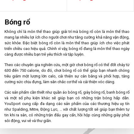
Bóng rổ
Không chỉ là môn thể thao giúp giải trí mà bóng rổ còn là môn thể thao
mang lại nhiều lợi ích cho người chơi như tăng cường khả năng vận động,
sức khỏe. Đặc biệt bóng rổ còn là môn thể thao giúp ích cho việc phát
triển chiều cao hiệu quả. Chính vì vậy, bóng rổ đang là môn thể thao ngày
càng được nhiều bạn trẻ yêu thích và tập luyện.
Theo các chuyên gia nghiên cứu, một giờ chơi bóng rổ có thể đốt cháy từ
630 đến 750 calorie, do đó, chơi bóng rổ có thể giúp bạn nhanh chóng
tiêu giảm một lượng lớn calo, cải thiện sự cân bằng và phối hợp, tăng
cường sức chịu đựng, làm săn chắc cơ thể và cải thiện vóc dáng.
Các sản phẩm cần thiết như quần áo bóng rổ, giày bóng rổ, banh bóng rổ
và một số phụ kiện khác sẽ giúp bạn có những trận bóng hấp dẫn.
YouSport cung cấp đa dạng các sản phẩm của các thương hiệu uy tín
như Spalding, Mitre, Động Lực, … với chất lượng tốt sẽ giúp bạn thêm tự
tin khi ra sân, có những trận đấu gay cấn, hồi hộp cùng những giây phút
sôi động, vui vẻ và thư giãn.