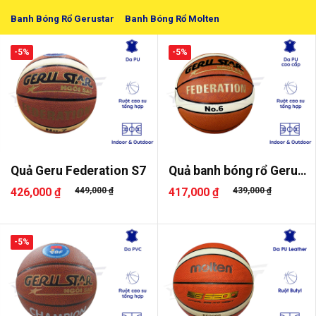
Banh Bóng Rổ Gerustar
Banh Bóng Rổ Molten
-5%
-5%
Quả Geru Federation S7
Quả banh bóng rổ Geru
Federati..
426,000 ₫
449,000 ₫
417,000 ₫
439,000 ₫
-5%