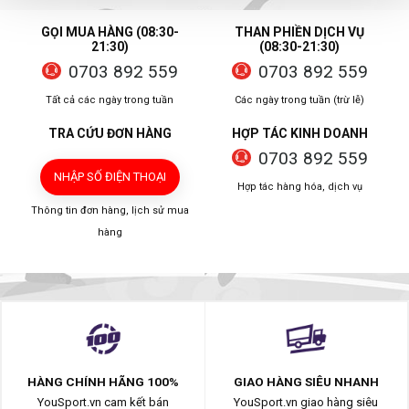
GỌI MUA HÀNG (08:30-
THAN PHIỀN DỊCH VỤ
21:30)
(08:30-21:30)
0703 892 559
0703 892 559
Tất cả các ngày trong tuần
Các ngày trong tuần (trừ lễ)
TRA CỨU ĐƠN HÀNG
HỢP TÁC KINH DOANH
0703 892 559
NHẬP SỐ ĐIỆN THOẠI
Hợp tác hàng hóa, dịch vụ
Thông tin đơn hàng, lịch sử mua
hàng
HÀNG CHÍNH HÃNG 100%
GIAO HÀNG SIÊU NHANH
YouSport.vn cam kết bán
YouSport.vn giao hàng siêu