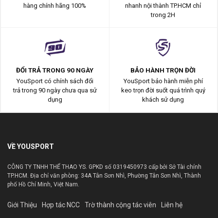
hàng chính hãng 100%
nhanh nội thành TP.HCM chỉ
trong 2H
ĐỔI TRẢ TRONG 90 NGÀY
BẢO HÀNH TRỌN ĐỜI
YouSport có chính sách đổi
YouSport bảo hành miễn phí
trả trong 90 ngày chưa qua sử
keo trọn đời suốt quá trình quý
dụng
khách sử dụng
VỀ YOUSPORT
CÔNG TY TNHH THỂ THAO YS. GPKD số 0319450973 cấp bởi Sở Tài chính
TP.HCM. Địa chỉ văn phòng: 34A Tân Sơn Nhì, Phường Tân Sơn Nhì, Thành
phố Hồ Chí Minh, Việt Nam.
Giới Thiệu
Hợp tác NCC
Trờ thành cộng tác viên
Liên hệ