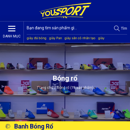
Tìm
DANH MỤC
giày đá bóng
giày Pan
giày sân cỏ nhân tạo
giày
Jogarbola
giày Mitre
giày Akka
quần áo bóng đá
giày
Kamito
Bóng rổ
Trang chủ
/
Bóng rổ (15 sản phẩm)
Banh Bóng Rổ