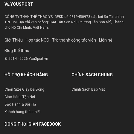
VỀ YOUSPORT
CÔNG TY TNHH THỂ THAO YS. GPKD số 0319450973 cấp bởi Sở Tài chính
TP.HCM. Địa chỉ văn phòng: 34A Tân Sơn Nhì, Phường Tân Sơn Nhì, Thành
phố Hồ Chí Minh, Việt Nam.
Giới Thiệu
Hợp tác NCC
Trờ thành cộng tác viên
Liên hệ
Blog thể thao
© 2014 - 2026 YouSport.vn
HỖ TRỢ KHÁCH HÀNG
CHÍNH SÁCH CHUNG
Chọn Size Giày Đá Bóng
Chính Sách Bảo Mật
Giao Hàng Tận Nơi
Bảo Hành & Đổi Trả
Khách hàng thân thiết
DÒNG THỜI GIAN FACEBOOK