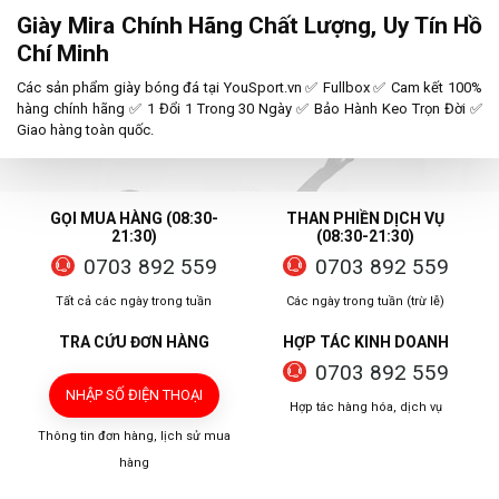
Giày Mira Chính Hãng Chất Lượng, Uy Tín Hồ
Chí Minh
Các sản phẩm giày bóng đá tại YouSport.vn ✅ Fullbox ✅ Cam kết 100%
hàng chính hãng ✅ 1 Đổi 1 Trong 30 Ngày ✅ Bảo Hành Keo Trọn Đời ✅
Giao hàng toàn quốc.
GỌI MUA HÀNG (08:30-
THAN PHIỀN DỊCH VỤ
21:30)
(08:30-21:30)
0703 892 559
0703 892 559
Tất cả các ngày trong tuần
Các ngày trong tuần (trừ lễ)
TRA CỨU ĐƠN HÀNG
HỢP TÁC KINH DOANH
0703 892 559
NHẬP SỐ ĐIỆN THOẠI
Hợp tác hàng hóa, dịch vụ
Thông tin đơn hàng, lịch sử mua
hàng