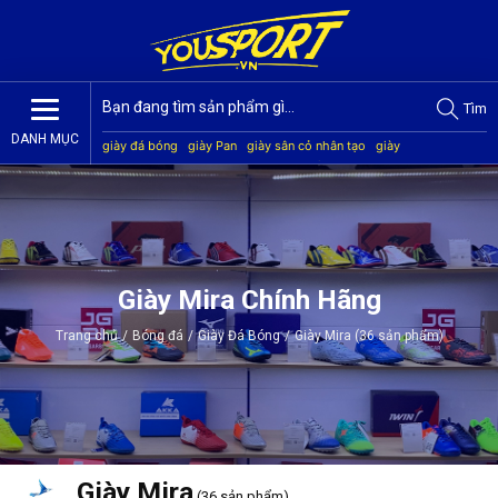
Tìm
DANH MỤC
giày đá bóng
giày Pan
giày sân cỏ nhân tạo
giày
Jogarbola
giày Mitre
giày Akka
quần áo bóng đá
giày
Kamito
Giày Mira Chính Hãng
Trang chủ
/
Bóng đá
/
Giày Đá Bóng
/
Giày Mira (36 sản phẩm)
Giày Mira
(36 sản phẩm)