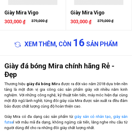
Giày Mira Vigo
Giày Mira Vigo
303,000 ₫
379,000 ₫
303,000 ₫
379,000 ₫
16
XEM THÊM, CÒN
SẢN PHẨM
Giày đá bóng Mira chính hãng Rẻ -
Đẹp
Thương hiệu
giày đá bóng Mir
a được ra đời vào năm 2018 dựa trên nền
tảng là một đơn vị gia công các sản phẩm giày với nhiều năm kinh
nghiệm. Với những công nghệ, kỹ thuật tiên tiến, máy móc hiện đại cùng
một đội ngũ lành nghề; từng đôi giày của Mira được sản xuất ra đều đảm
bảo được chất lượng cùng độ hoàn thiện cao.
Giày Mira có đa dạng các sản phẩm từ
giày sân cỏ nhân tạo
,
giày sân
futsa
l với mẫu mã đa dạng, không ngừng cải tiến, lắng nghe nhu cầu từ
người dùng để cho ra những đôi giày chất lượng nhất.