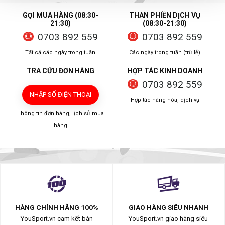
GỌI MUA HÀNG (08:30-
THAN PHIỀN DỊCH VỤ
21:30)
(08:30-21:30)
0703 892 559
0703 892 559
Tất cả các ngày trong tuần
Các ngày trong tuần (trừ lễ)
TRA CỨU ĐƠN HÀNG
HỢP TÁC KINH DOANH
0703 892 559
NHẬP SỐ ĐIỆN THOẠI
Hợp tác hàng hóa, dịch vụ
Thông tin đơn hàng, lịch sử mua
hàng
HÀNG CHÍNH HÃNG 100%
GIAO HÀNG SIÊU NHANH
YouSport.vn cam kết bán
YouSport.vn giao hàng siêu