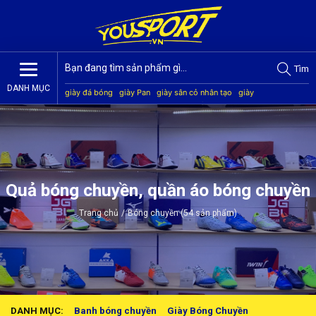
Tìm
DANH MỤC
giày đá bóng
giày Pan
giày sân cỏ nhân tạo
giày
Jogarbola
giày Mitre
giày Akka
quần áo bóng đá
giày
Kamito
Quả bóng chuyền, quần áo bóng chuyền
Trang chủ
/
Bóng chuyền (54 sản phẩm)
DANH MỤC:
Banh bóng chuyền
Giày Bóng Chuyền