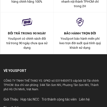
hàng chính hãng 100%
nhanh nội thành TP.HCM chỉ
trong 2H
ĐỔI TRẢ TRONG 90 NGÀY
BẢO HÀNH TRỌN ĐỜI
YouSport có chính sách đổi
YouSport bảo hành miễn phí
trả trong 90 ngày chưa qua sử
keo trọn đời suốt quá trình quý
dụng
khách sử dụng
VỀ YOUSPORT
CÔNG TY TNHH THỂ THAO YS. GPKD số 0319450973 cấp bởi Sở Tài chính
TP.HCM. Địa chỉ văn phòng: 34A Tân Sơn Nhì, Phường Tân Sơn Nhì, Thành
phố Hồ Chí Minh, Việt Nam.
Giới Thiệu
Hợp tác NCC
Trờ thành cộng tác viên
Liên hệ