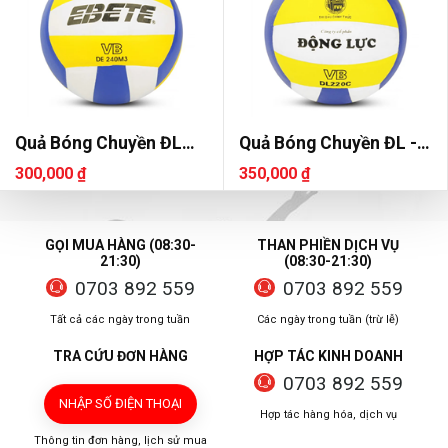
Quả Bóng Chuyền ĐL
Quả Bóng Chuyền ĐL -
Ebete DL 240 M3
DL220C
300,000 ₫
350,000 ₫
GỌI MUA HÀNG (08:30-
THAN PHIỀN DỊCH VỤ
21:30)
(08:30-21:30)
0703 892 559
0703 892 559
Tất cả các ngày trong tuần
Các ngày trong tuần (trừ lễ)
TRA CỨU ĐƠN HÀNG
HỢP TÁC KINH DOANH
0703 892 559
NHẬP SỐ ĐIỆN THOẠI
Hợp tác hàng hóa, dịch vụ
Thông tin đơn hàng, lịch sử mua