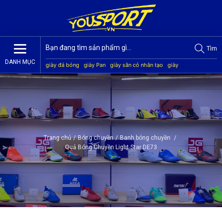
Tìm
DANH MỤC
giày đá bóng
giày Pan
giày sân cỏ nhân tạo
giày
Jogarbola
giày Mitre
giày Akka
quần áo bóng đá
giày
Kamito
Trang chủ
/
Bóng chuyền
/
Banh bóng chuyền
/
Quả Bóng Chuyền Light Star DE73