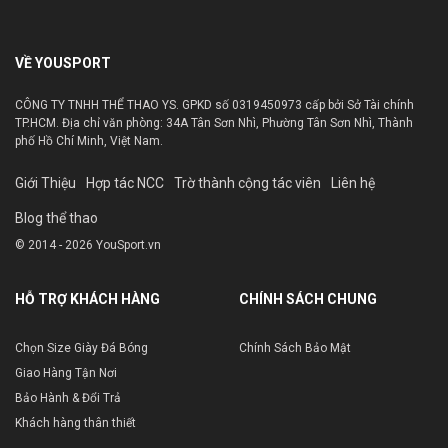
VỀ YOUSPORT
CÔNG TY TNHH THỂ THAO YS. GPKD số 0319450973 cấp bởi Sở Tài chính
TP.HCM. Địa chỉ văn phòng: 34A Tân Sơn Nhì, Phường Tân Sơn Nhì, Thành
phố Hồ Chí Minh, Việt Nam.
Giới Thiệu
Hợp tác NCC
Trờ thành cộng tác viên
Liên hệ
Blog thể thao
© 2014 - 2026 YouSport.vn
HỖ TRỢ KHÁCH HÀNG
CHÍNH SÁCH CHUNG
Chọn Size Giày Đá Bóng
Chính Sách Bảo Mật
Giao Hàng Tận Nơi
Bảo Hành & Đổi Trả
Khách hàng thân thiết