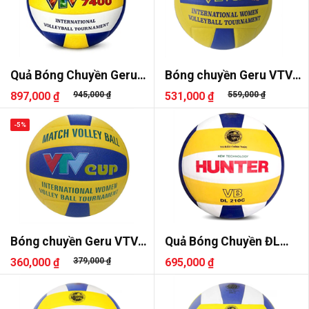
Quả Bóng Chuyền Geru
Bóng chuyền Geru VTV
VTV Cup Pro 7400
Cup Pro
897,000 ₫
945,000 ₫
531,000 ₫
559,000 ₫
-5%
Bóng chuyền Geru VTV
Quả Bóng Chuyền ĐL
Cup
Hunter DL 210C
360,000 ₫
379,000 ₫
695,000 ₫