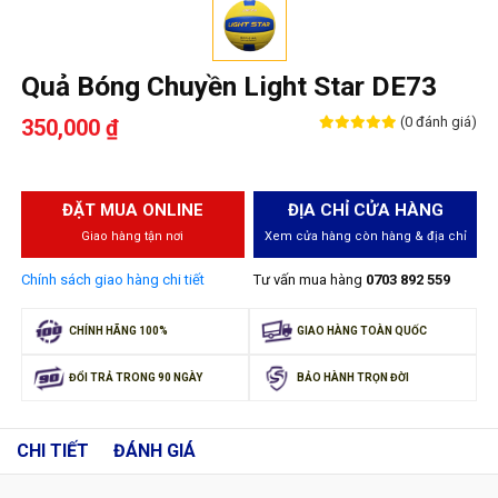
Quả Bóng Chuyền Light Star DE73
(0 đánh giá)
350,000 ₫
ĐẶT MUA ONLINE
ĐỊA CHỈ CỬA HÀNG
Giao hàng tận nơi
Xem cửa hàng còn hàng & địa chỉ
Chính sách giao hàng chi tiết
Tư vấn mua hàng
0703 892 559
CHÍNH HÃNG 100%
GIAO HÀNG TOÀN QUỐC
ĐỔI TRẢ TRONG 90 NGÀY
BẢO HÀNH TRỌN ĐỜI
CHI TIẾT
ĐÁNH GIÁ