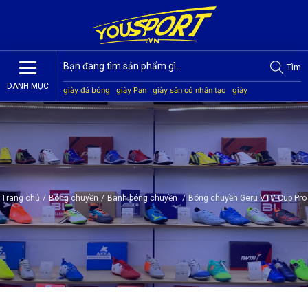
Tìm
DANH MỤC
giày đá bóng
giày Pan
giày sân cỏ nhân tạo
giày
Jogarbola
giày Mitre
giày Akka
quần áo bóng đá
giày
Kamito
Trang chủ
/
Bóng chuyền
/
Banh bóng chuyền
/
Bóng chuyền Geru VTV Cup Pro