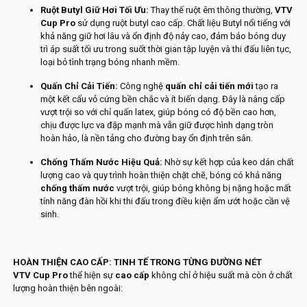
Ruột Butyl Giữ Hơi Tối Ưu:
Thay thế ruột êm thông thường,
VTV
Cup Pro
sử dụng ruột butyl cao cấp. Chất liệu Butyl nổi tiếng với
khả năng giữ hơi lâu và ổn định độ nảy cao, đảm bảo bóng duy
trì áp suất tối ưu trong suốt thời gian tập luyện và thi đấu liên tục,
loại bỏ tình trạng bóng nhanh mềm.
Quấn Chỉ Cải Tiến:
Công nghệ
quấn chỉ cải tiến mới
tạo ra
một kết cấu vỏ cứng bền chắc và ít biến dạng. Đây là nâng cấp
vượt trội so với chỉ quấn latex, giúp bóng có độ bền cao hơn,
chịu được lực va đập mạnh mà vẫn giữ được hình dạng tròn
hoàn hảo, là nền tảng cho đường bay ổn định trên sân.
Chống Thấm Nước Hiệu Quả:
Nhờ sự kết hợp của keo dán chất
lượng cao và quy trình hoàn thiện chặt chẽ, bóng có khả năng
chống thấm nước
vượt trội, giúp bóng không bị nặng hoặc mất
tính năng đàn hồi khi thi đấu trong điều kiện ẩm ướt hoặc cần vệ
sinh.
HOÀN THIỆN CAO CẤP: TINH TẾ TRONG TỪNG ĐƯỜNG NÉT
VTV Cup Pro
thể hiện sự
cao cấp
không chỉ ở hiệu suất mà còn ở chất
lượng hoàn thiện bên ngoài: