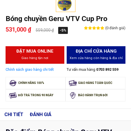
Bóng chuyền Geru VTV Cup Pro
(0 đánh giá)
531,000 ₫
559,000 ₫
-5%
ĐẶT MUA ONLINE
ĐỊA CHỈ CỬA HÀNG
Giao hàng tận nơi
Xem cửa hàng còn hàng & địa chỉ
Chính sách giao hàng chi tiết
Tư vấn mua hàng
0703 892 559
CHÍNH HÃNG 100%
GIAO HÀNG TOÀN QUỐC
ĐỔI TRẢ TRONG 90 NGÀY
BẢO HÀNH TRỌN ĐỜI
CHI TIẾT
ĐÁNH GIÁ