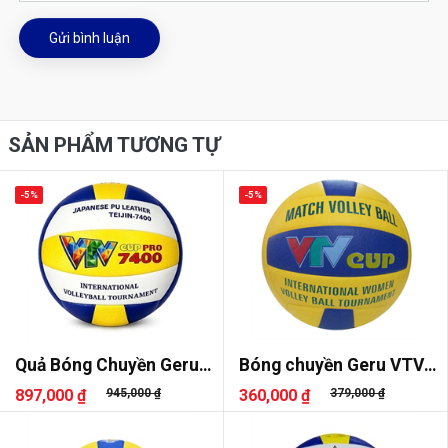
Gửi bình luận
SẢN PHẨM TƯƠNG TỰ
-5%
-5%
Quả Bóng Chuyền Geru
Bóng chuyền Geru VTV
VTV Cup Pro 7400
Cup
897,000 ₫
945,000 ₫
360,000 ₫
379,000 ₫