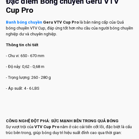
Đặc điểm Bóng chuyền Geru VTV
Cup Pro
Banh bóng chuyền
Geru VTV Cup Pro
là bản nâng cấp của Quả
bóng chuyền VTV Cup, đáp ứng tốt hơn nhu cầu của người bóng chuyền
nghiệp dư và chuyên nghiệp.
Thông tin chi tiết
- Chu vi: 650 - 670 mm
- Độ nảy: 0,62 - 0,68 m
- Trọng lượng: 260 - 280 g
- Áp suất: 4 - 6 LBS
CÔNG NGHỆ ĐỘT PHÁ: SỨC MẠNH BÊN TRONG QUẢ BÓNG
Sự vượt trội của
VTV Cup Pro
nằm ở các cải tiến cốt lõi, đặc biệt là cấu
trúc bên trong, giúp bóng duy trì hiệu suất đỉnh cao qua thời gian: