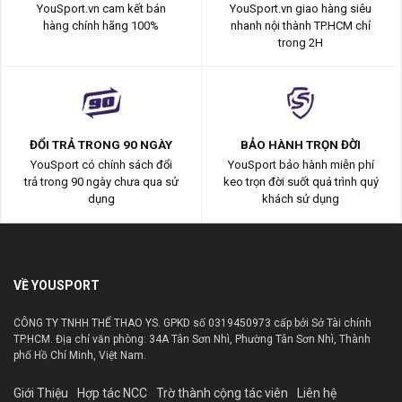
YouSport.vn cam kết bán
YouSport.vn giao hàng siêu
hàng chính hãng 100%
nhanh nội thành TP.HCM chỉ
trong 2H
ĐỔI TRẢ TRONG 90 NGÀY
BẢO HÀNH TRỌN ĐỜI
YouSport có chính sách đổi
YouSport bảo hành miễn phí
trả trong 90 ngày chưa qua sử
keo trọn đời suốt quá trình quý
dụng
khách sử dụng
VỀ YOUSPORT
CÔNG TY TNHH THỂ THAO YS. GPKD số 0319450973 cấp bởi Sở Tài chính
TP.HCM. Địa chỉ văn phòng: 34A Tân Sơn Nhì, Phường Tân Sơn Nhì, Thành
phố Hồ Chí Minh, Việt Nam.
Giới Thiệu
Hợp tác NCC
Trờ thành cộng tác viên
Liên hệ