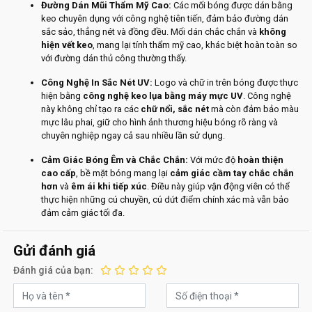
Đường Dán Mũi Thẩm Mỹ Cao:
Các mối bóng được dán bằng
keo chuyên dụng với công nghệ tiên tiến, đảm bảo đường dán
sắc sảo, thẳng nét và đồng đều. Mối dán chắc chắn và
không
hiện vết keo
, mang lại tính thẩm mỹ cao, khác biệt hoàn toàn so
với đường dán thủ công thường thấy.
Công Nghệ In Sắc Nét UV:
Logo và chữ in trên bóng được thực
hiện bằng
công nghệ keo lụa bằng máy mực UV
. Công nghệ
này không chỉ tạo ra các
chữ nổi, sắc nét
mà còn đảm bảo màu
mực lâu phai, giữ cho hình ảnh thương hiệu bóng rõ ràng và
chuyên nghiệp ngay cả sau nhiều lần sử dụng.
Cảm Giác Bóng Êm và Chắc Chắn:
Với mức độ
hoàn thiện
cao cấp
, bề mặt bóng mang lại
cảm giác cầm tay chắc chắn
hơn
và
êm ái khi tiếp xúc
. Điều này giúp vận động viên có thể
thực hiện những cú chuyền, cú dứt điểm chính xác mà vẫn bảo
đảm cảm giác tối đa.
Gửi đánh giá
Đánh giá của bạn: