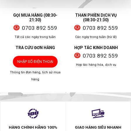
GỌI MUA HÀNG (08:30-
THAN PHIỀN DỊCH VỤ
21:30)
(08:30-21:30)
0703 892 559
0703 892 559
Tất cả các ngày trong tuần
Các ngày trong tuần (trừ lễ)
TRA CỨU ĐƠN HÀNG
HỢP TÁC KINH DOANH
0703 892 559
NHẬP SỐ ĐIỆN THOẠI
Hợp tác hàng hóa, dịch vụ
Thông tin đơn hàng, lịch sử mua
hàng
HÀNG CHÍNH HÃNG 100%
GIAO HÀNG SIÊU NHANH