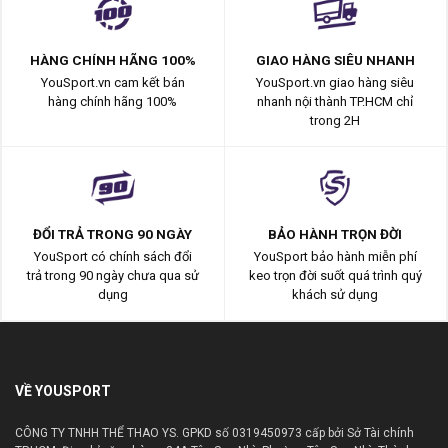
HÀNG CHÍNH HÃNG 100%
GIAO HÀNG SIÊU NHANH
YouSport.vn cam kết bán
YouSport.vn giao hàng siêu
hàng chính hãng 100%
nhanh nội thành TP.HCM chỉ
trong 2H
ĐỔI TRẢ TRONG 90 NGÀY
BẢO HÀNH TRỌN ĐỜI
YouSport có chính sách đổi
YouSport bảo hành miễn phí
trả trong 90 ngày chưa qua sử
keo trọn đời suốt quá trình quý
dụng
khách sử dụng
VỀ YOUSPORT
CÔNG TY TNHH THỂ THAO YS. GPKD số 0319450973 cấp bởi Sở Tài chính