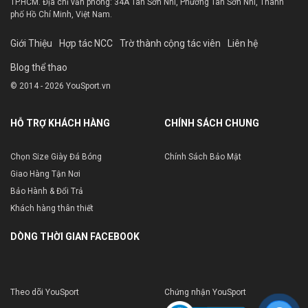
TP.HCM. Địa chỉ văn phòng: 34A Tân Sơn Nhì, Phường Tân Sơn Nhì, Thành
phố Hồ Chí Minh, Việt Nam.
Giới Thiệu
Hợp tác NCC
Trờ thành cộng tác viên
Liên hệ
Blog thể thao
© 2014 - 2026 YouSport.vn
HỖ TRỢ KHÁCH HÀNG
CHÍNH SÁCH CHUNG
Chọn Size Giày Đá Bóng
Chính Sách Bảo Mật
Giao Hàng Tận Nơi
Bảo Hành & Đổi Trả
Khách hàng thân thiết
DÒNG THỜI GIAN FACEBOOK
Theo dõi YouSport
Chứng nhận YouSport