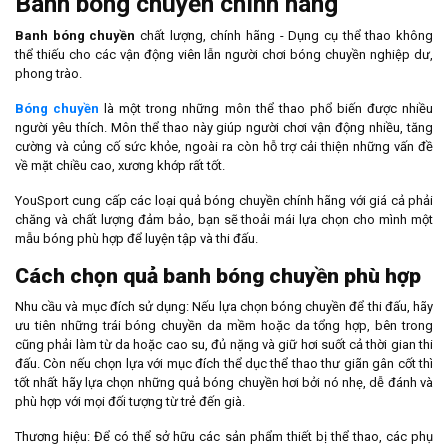
Banh bóng chuyền chính hãng
Banh bóng chuyền
chất lượng, chính hãng - Dụng cụ thể thao không
thể thiếu cho các vận động viên lẫn người chơi bóng chuyền nghiệp dư,
phong trào.
Bóng chuyền
là một trong những môn thể thao phổ biến được nhiều
người yêu thích. Môn thể thao này giúp người chơi vận động nhiều, tăng
cường và củng cố sức khỏe, ngoài ra còn hỗ trợ cải thiện những vấn đề
về mặt chiều cao, xương khớp rất tốt.
YouSport cung cấp các loại quả bóng chuyền chính hãng với giá cả phải
chăng và chất lượng đảm bảo, bạn sẽ thoải mái lựa chọn cho mình một
mẫu bóng phù hợp để luyện tập và thi đấu.
Cách chọn quả banh bóng chuyền phù hợp
Nhu cầu và mục đích sử dụng: Nếu lựa chọn bóng chuyền để thi đấu, hãy
ưu tiên những trái bóng chuyền da mềm hoặc da tổng hợp, bên trong
cũng phải làm từ da hoặc cao su, đủ nặng và giữ hơi suốt cả thời gian thi
đấu. Còn nếu chọn lựa với mục đích thể dục thể thao thư giãn gân cốt thì
tốt nhất hãy lựa chọn những quả bóng chuyền hơi bởi nó nhẹ, dễ đánh và
phù hợp với mọi đối tượng từ trẻ đến già.
Thương hiệu: Để có thể sở hữu các sản phẩm thiết bị thể thao, các phụ