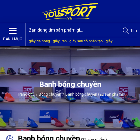
Tìm
DANH MỤC
giày đá bóng
giày Pan
giày sân cỏ nhân tạo
giày
Jogarbola
giày Mitre
giày Akka
quần áo bóng đá
giày
Kamito
Banh bóng chuyền
Trang chủ
/
Bóng chuyền
/
Banh bóng chuyền (22 sản phẩm)
Banh bóng chuyền
(22 sản phẩm)