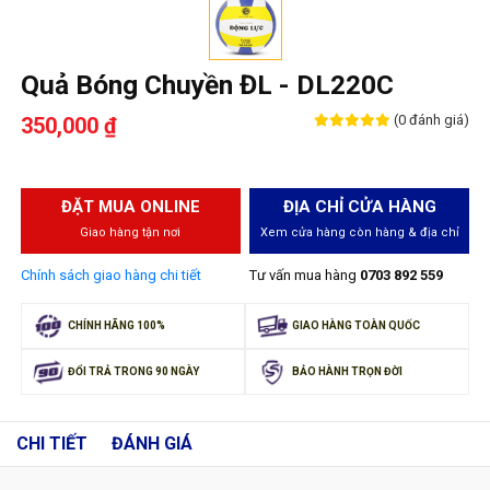
Quả Bóng Chuyền ĐL - DL220C
(0 đánh giá)
350,000 ₫
ĐẶT MUA ONLINE
ĐỊA CHỈ CỬA HÀNG
Giao hàng tận nơi
Xem cửa hàng còn hàng & địa chỉ
Chính sách giao hàng chi tiết
Tư vấn mua hàng
0703 892 559
CHÍNH HÃNG 100%
GIAO HÀNG TOÀN QUỐC
ĐỔI TRẢ TRONG 90 NGÀY
BẢO HÀNH TRỌN ĐỜI
CHI TIẾT
ĐÁNH GIÁ