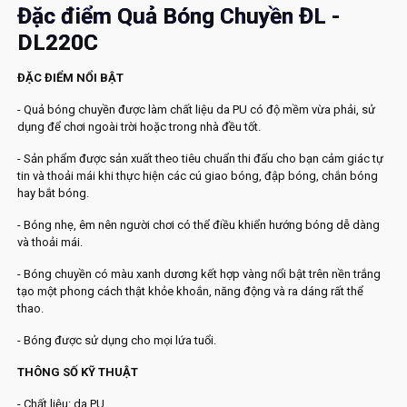
Đặc điểm Quả Bóng Chuyền ĐL -
DL220C
ĐẶC ĐIỂM NỔI BẬT
- Quả bóng chuyền được làm chất liệu da PU có độ mềm vừa phải, sử
dụng để chơi ngoài trời hoặc trong nhà đều tốt.
- Sản phẩm được sản xuất theo tiêu chuẩn thi đấu cho bạn cảm giác tự
tin và thoải mái khi thực hiện các cú giao bóng, đập bóng, chắn bóng
hay bắt bóng.
- Bóng nhẹ, êm nên người chơi có thể điều khiển hướng bóng dễ dàng
và thoải mái.
- Bóng chuyền có màu xanh dương kết hợp vàng nổi bật trên nền trắng
tạo một phong cách thật khỏe khoắn, năng động và ra dáng rất thể
thao.
- Bóng được sử dụng cho mọi lứa tuổi.
THÔNG SỐ KỸ THUẬT
- Chất liệu: da PU