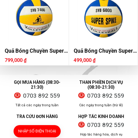
Quả Bóng Chuyền Super
Quả Bóng Chuyền Super
Spike SVB 7400
Spike SVB 6800
799,000 ₫
499,000 ₫
GỌI MUA HÀNG (08:30-
THAN PHIỀN DỊCH VỤ
21:30)
(08:30-21:30)
0703 892 559
0703 892 559
Tất cả các ngày trong tuần
Các ngày trong tuần (trừ lễ)
TRA CỨU ĐƠN HÀNG
HỢP TÁC KINH DOANH
0703 892 559
NHẬP SỐ ĐIỆN THOẠI
Hợp tác hàng hóa, dịch vụ