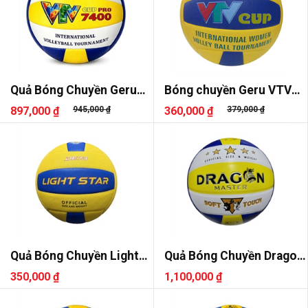
Quả Bóng Chuyền Geru
Bóng chuyền Geru VTV
VTV Cup Pro 7400
Cup
897,000 ₫
945,000 ₫
360,000 ₫
379,000 ₫
Quả Bóng Chuyền Light
Quả Bóng Chuyền Dragon
Star DE73
DG7700
350,000 ₫
1,100,000 ₫