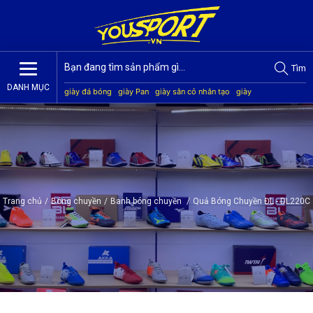
Tìm
DANH MỤC
giày đá bóng
giày Pan
giày sân cỏ nhân tạo
giày
Jogarbola
giày Mitre
giày Akka
quần áo bóng đá
giày
Kamito
Trang chủ
/
Bóng chuyền
/
Banh bóng chuyền
/
Quả Bóng Chuyền ĐL - DL220C