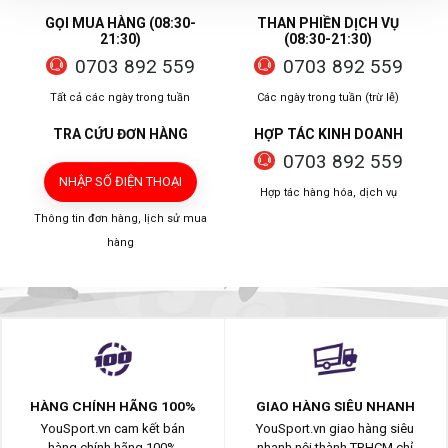
GỌI MUA HÀNG (08:30-
THAN PHIỀN DỊCH VỤ
21:30)
(08:30-21:30)
0703 892 559
0703 892 559
Tất cả các ngày trong tuần
Các ngày trong tuần (trừ lễ)
TRA CỨU ĐƠN HÀNG
HỢP TÁC KINH DOANH
0703 892 559
NHẬP SỐ ĐIỆN THOẠI
Hợp tác hàng hóa, dịch vụ
Thông tin đơn hàng, lịch sử mua
hàng
HÀNG CHÍNH HÃNG 100%
GIAO HÀNG SIÊU NHANH
YouSport.vn cam kết bán
YouSport.vn giao hàng siêu
hàng chính hãng 100%
nhanh nội thành TP.HCM chỉ