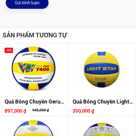
Gửi bình luận
SẢN PHẨM TƯƠNG TỰ
-5%
Quả Bóng Chuyền Geru
Quả Bóng Chuyền Light
VTV Cup Pro 7400
Star DE73
897,000 ₫
945,000 ₫
350,000 ₫