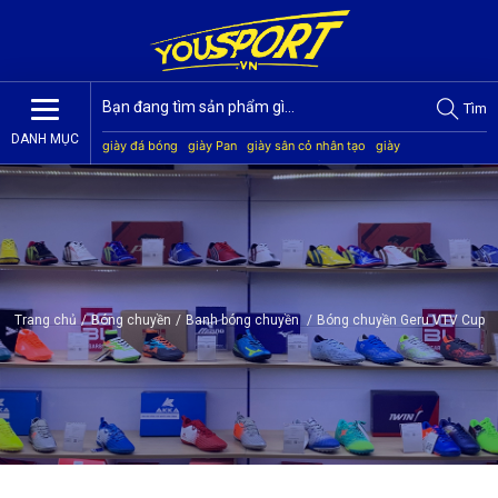
Tìm
DANH MỤC
giày đá bóng
giày Pan
giày sân cỏ nhân tạo
giày
Jogarbola
giày Mitre
giày Akka
quần áo bóng đá
giày
Kamito
Trang chủ
/
Bóng chuyền
/
Banh bóng chuyền
/
Bóng chuyền Geru VTV Cup