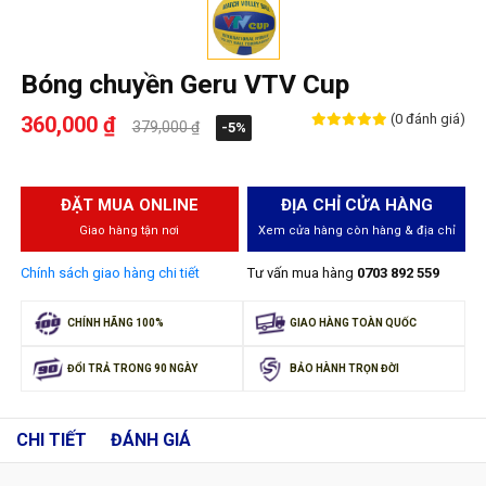
Bóng chuyền Geru VTV Cup
(0 đánh giá)
360,000 ₫
379,000 ₫
-5%
ĐẶT MUA ONLINE
ĐỊA CHỈ CỬA HÀNG
Giao hàng tận nơi
Xem cửa hàng còn hàng & địa chỉ
Chính sách giao hàng chi tiết
Tư vấn mua hàng
0703 892 559
CHÍNH HÃNG 100%
GIAO HÀNG TOÀN QUỐC
ĐỔI TRẢ TRONG 90 NGÀY
BẢO HÀNH TRỌN ĐỜI
CHI TIẾT
ĐÁNH GIÁ