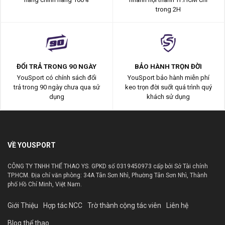
trong 2H
ĐỔI TRẢ TRONG 90 NGÀY
BẢO HÀNH TRỌN ĐỜI
YouSport có chính sách đổi
YouSport bảo hành miễn phí
trả trong 90 ngày chưa qua sử
keo trọn đời suốt quá trình quý
dụng
khách sử dụng
VỀ YOUSPORT
CÔNG TY TNHH THỂ THAO YS. GPKD số 0319450973 cấp bởi Sở Tài chính
TP.HCM. Địa chỉ văn phòng: 34A Tân Sơn Nhì, Phường Tân Sơn Nhì, Thành
phố Hồ Chí Minh, Việt Nam.
Giới Thiệu
Hợp tác NCC
Trờ thành cộng tác viên
Liên hệ
Blog thể thao