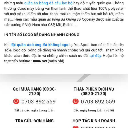
những mẫu
quần áo bóng đá câu lạc bộ
hay đội tuyển quốc gia. Thông
thường được may bằng vải thun lạnh thể thao chất liệu 100% polyester
với một số ưu điểm tốt như: thoải mái khi mặc, thấm hút mồ hôi tốt, mềm
mại,… Hiện các mẫu quần
áo bóng đá không có logo
này được sản xuất tại
các xưởng ở Việt Nam như C&P, MK, Bulbal…
IN TÊN SỐ LOGO DỄ DÀNG NHANH CHÓNG
Khi
đặt
quần áo bóng đá không logo
tại YouSport bạn có thể in ấn tên
số & logo đội bóng dễ dàng và nhanh chóng với giá cực tốt. Tham khảo
khảo cách thức đặt in và những chính sách ưu đãi
tại đây
. Hoặc liên hệ
trực tiếp hotline
18006749
(miễn phí)
GỌI MUA HÀNG (08:30-
THAN PHIỀN DỊCH VỤ
21:30)
(08:30-21:30)
0703 892 559
0703 892 559
Tất cả các ngày trong tuần
Các ngày trong tuần (trừ lễ)
TRA CỨU ĐƠN HÀNG
HỢP TÁC KINH DOANH