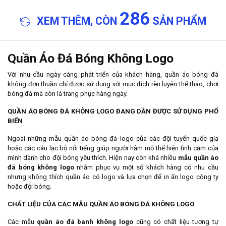
286
XEM THÊM, CÒN
SẢN PHẨM
Quần Áo Đá Bóng Không Logo
Với nhu cầu ngày càng phát triển của khách hàng, quần áo bóng đá
không đơn thuần chỉ được sử dụng với mục đích rèn luyện thể thao, chơi
bóng đá mà còn là trang phục hàng ngày.
QUẦN ÁO BÓNG ĐÁ KHÔNG LOGO ĐANG DẦN ĐƯỢC SỬ DỤNG PHỔ
BIẾN
Ngoài những mẫu quần áo bóng đá logo của các đội tuyển quốc gia
hoặc các câu lạc bộ nổi tiếng giúp người hâm mộ thể hiện tình cảm của
mình dành cho đội bóng yêu thích. Hiện nay còn khá nhiều
mẫu quần
áo
đá bóng không logo
nhằm phục vụ một số khách hàng có nhu cầu
nhưng không thích quần áo có logo và lựa chọn để in ấn logo công ty
hoặc đội bóng.
CHẤT LIỆU CỦA CÁC MẪU QUẦN ÁO BÓNG ĐÁ KHÔNG LOGO
Các mẫu
quần
áo đá banh không logo
cũng có chất liệu tương tự