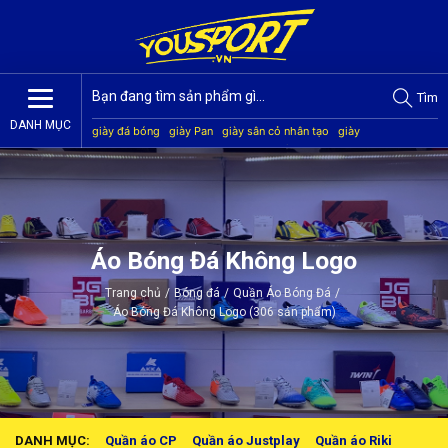
Tìm
DANH MỤC
giày đá bóng
giày Pan
giày sân cỏ nhân tạo
giày
Jogarbola
giày Mitre
giày Akka
quần áo bóng đá
giày
Kamito
Áo Bóng Đá Không Logo
Trang chủ
/
Bóng đá
/
Quần Áo Bóng Đá
/
Áo Bóng Đá Không Logo (306 sản phẩm)
DANH MỤC:
Quần áo CP
Quần áo Justplay
Quần áo Riki