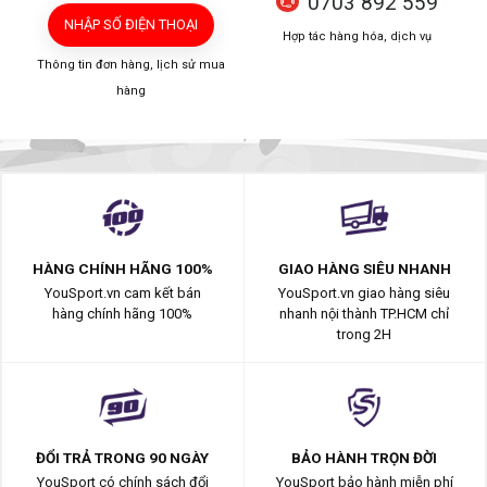
0703 892 559
NHẬP SỐ ĐIỆN THOẠI
Hợp tác hàng hóa, dịch vụ
Thông tin đơn hàng, lịch sử mua
hàng
HÀNG CHÍNH HÃNG 100%
GIAO HÀNG SIÊU NHANH
YouSport.vn cam kết bán
YouSport.vn giao hàng siêu
hàng chính hãng 100%
nhanh nội thành TP.HCM chỉ
trong 2H
ĐỔI TRẢ TRONG 90 NGÀY
BẢO HÀNH TRỌN ĐỜI
YouSport có chính sách đổi
YouSport bảo hành miễn phí