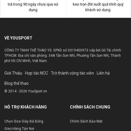
trả trong 90 ngày chưa qua sử
keo trọn đời suốt quá trình quý
dụng
khách sử dụng
VỀ YOUSPORT
CÔNG TY TNHH THỂ THAO YS. GPKD số 0319450973 cấp bởi Sở Tài chính
TP.HCM. Địa chỉ văn phòng: 34A Tân Sơn Nhì, Phường Tân Sơn Nhì, Thành
phố Hồ Chí Minh, Việt Nam.
Giới Thiệu
Hợp tác NCC
Trờ thành cộng tác viên
Liên hệ
Blog thể thao
© 2014 - 2026 YouSport.vn
HỖ TRỢ KHÁCH HÀNG
CHÍNH SÁCH CHUNG
Chọn Size Giày Đá Bóng
Chính Sách Bảo Mật
Giao Hàng Tận Nơi