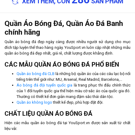
XEM THÊM, CÒN
SẢN PHẨM
Quần Áo Bóng Đá, Quần Áo Đá Banh
chính hãng
Quần áo bóng đá đẹp ngày càng được nhiều người sử dụng cho mục
đích tập luyện thể thao hàng ngày. YouSport.vn luôn cập nhật những mẫu
quần áo bóng đá đẹp nhất, giá rẻ, chất lượng được khẳng định.
CÁC MẪU QUẦN ÁO BÓNG ĐÁ PHỔ BIẾN
Quần áo bóng đá CLB
là những bộ quần áo của các câu lạc bộ nổi
tiếng trên thế giới như: MU, Arsenal, Real Madrid, Barcelona,…
Áo bóng đá đội tuyển quốc gia
là trang phục thi đấu chính thức
của 1 đổi tuyển quốc gia thể hiện màu cờ sắc áo của quốc gia đó.
Thường có thiết kế đơn giản mang đậm sắc thái dân tộc.
Quần áo không logo
thiết kế đẹp, phù hợp đặt đội.
CHẤT LIỆU QUẦN ÁO BÓNG ĐÁ
Hiện các mẫu quần áo bóng đá tại YouSport.vn được sản xuất từ chất
liệu vải: