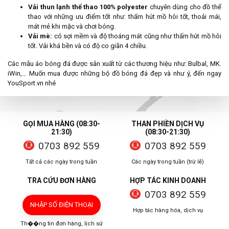
Vải thun lạnh thể thao 100% polyester
chuyên dùng cho đồ thể
thao với những ưu điểm tốt như: thấm hút mồ hôi tốt, thoải mái,
mát mẻ khi mặc và chơi bóng.
Vải mè:
có sợi mềm và độ thoáng mát cũng như thấm hút mồ hôi
tốt. Vải khá bền và có độ co giãn 4 chiều.
Các mẫu áo bóng đá được sản xuất từ các thương hiệu như: Bulbal, MK.
iWin,… Muốn mua được những bộ đồ bóng đá đẹp và như ý, đến ngay
YouSport.vn nhé
GỌI MUA HÀNG (08:30-
THAN PHIỀN DỊCH VỤ
21:30)
(08:30-21:30)
0703 892 559
0703 892 559
Tất cả các ngày trong tuần
Các ngày trong tuần (trừ lễ)
TRA CỨU ĐƠN HÀNG
HỢP TÁC KINH DOANH
0703 892 559
NHẬP SỐ ĐIỆN THOẠI
Hợp tác hàng hóa, dịch vụ
Th��ng tin đơn hàng, lịch sử