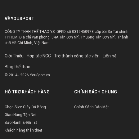
VỀ YOUSPORT
CÔNG TY TNHH THỂ THAO YS. GPKD số 0319450973 cấp bởi Sở Tài chính
TP.HCM. Địa chỉ văn phòng: 34A Tân Sơn Nhì, Phường Tân Sơn Nhì, Thành
phố Hồ Chí Minh, Việt Nam.
Giới Thiệu
Hợp tác NCC
Trờ thành cộng tác viên
Liên hệ
Blog thể thao
© 2014 - 2026 YouSport.vn
HỖ TRỢ KHÁCH HÀNG
CHÍNH SÁCH CHUNG
Chọn Size Giày Đá Bóng
Chính Sách Bảo Mật
Giao Hàng Tận Nơi
Bảo Hành & Đổi Trả
Khách hàng thân thiết