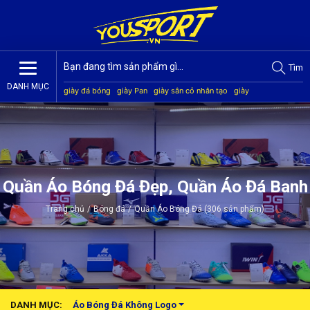
Tìm
DANH MỤC
giày đá bóng
giày Pan
giày sân cỏ nhân tạo
giày
Jogarbola
giày Mitre
giày Akka
quần áo bóng đá
giày
Kamito
Quần Áo Bóng Đá Đẹp, Quần Áo Đá Banh
Trang chủ
/
Bóng đá
/
Quần Áo Bóng Đá (306 sản phẩm)
DANH MỤC:
Áo Bóng Đá Không Logo