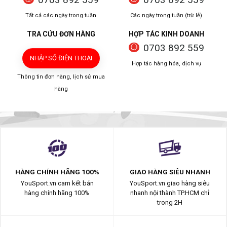
Tất cả các ngày trong tuần
Các ngày trong tuần (trừ lễ)
TRA CỨU ĐƠN HÀNG
HỢP TÁC KINH DOANH
0703 892 559
NHẬP SỐ ĐIỆN THOẠI
Hợp tác hàng hóa, dịch vụ
Thông tin đơn hàng, lịch sử mua
hàng
HÀNG CHÍNH HÃNG 100%
GIAO HÀNG SIÊU NHANH
YouSport.vn cam kết bán
YouSport.vn giao hàng siêu
hàng chính hãng 100%
nhanh nội thành TP.HCM chỉ
trong 2H