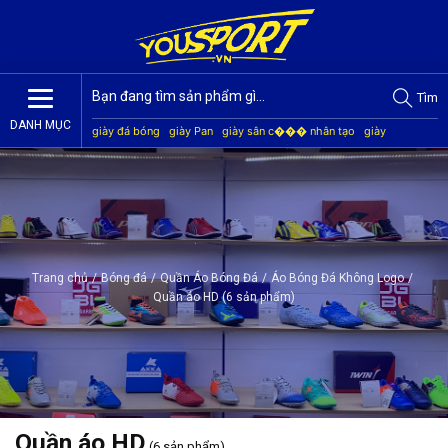
Tìm
DANH MỤC
giày đá bóng
giày Pan
giày sân c��� nhân tạo
giày
Jogarbola
giày Mitre
giày Akka
quần áo bóng đá
giày
Kamito
Trang chủ
/
Bóng đá
/
Quần Áo Bóng Đá
/
Áo Bóng Đá Không Logo
/
Quần áo HD (6 sản phẩm)
Quần áo HD
(6 sản phẩm)