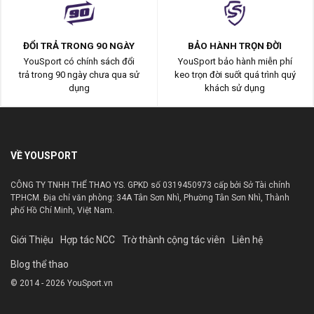
ĐỔI TRẢ TRONG 90 NGÀY
BẢO HÀNH TRỌN ĐỜI
YouSport có chính sách đổi
YouSport bảo hành miễn phí
trả trong 90 ngày chưa qua sử
keo trọn đời suốt quá trình quý
dụng
khách sử dụng
VỀ YOUSPORT
CÔNG TY TNHH THỂ THAO YS. GPKD số 0319450973 cấp bởi Sở Tài chính
TP.HCM. Địa chỉ văn phòng: 34A Tân Sơn Nhì, Phường Tân Sơn Nhì, Thành
phố Hồ Chí Minh, Việt Nam.
Giới Thiệu
Hợp tác NCC
Trờ thành cộng tác viên
Liên hệ
Blog thể thao
© 2014 - 2026 YouSport.vn