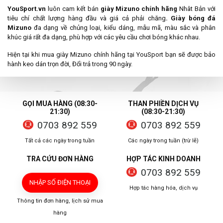
YouSport.vn
luôn cam kết bán
giày Mizuno chính hãng
Nhât Bản với
tiêu chí chất lượng hàng đầu và giá cả phải chăng
.
Giày bóng đá
Mizuno
đa dạng về chủng loại, kiểu dáng, mẫu mã, màu sắc và phân
khúc giá rất đa dạng, phù hợp với các yêu cầu chơi bóng khác nhau.
Hiện tại khi mua giày Mizuno chính hãng tại YouSport bạn sẽ được bảo
hành keo dán trọn đời, Đổi trả trong 90 ngày.
GỌI MUA HÀNG (08:30-
THAN PHIỀN DỊCH VỤ
21:30)
(08:30-21:30)
0703 892 559
0703 892 559
Tất cả các ngày trong tuần
Các ngày trong tuần (trừ lễ)
TRA CỨU ĐƠN HÀNG
HỢP TÁC KINH DOANH
0703 892 559
NHẬP SỐ ĐIỆN THOẠI
Hợp tác hàng hóa, dịch vụ
Thông tin đơn hàng, lịch sử mua
hàng