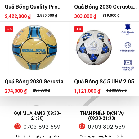
Quả Bóng Quality Pro
Quả Bóng 2030 Gerustar
UHV 2.07
Dán Sala
2,422,000 ₫
2,550,000 ₫
303,000 ₫
319,000 ₫
-5%
-5%
Quả Bóng 2030 Gerustar
Quả Bóng Số 5 UHV 2.05
Dán
274,000 ₫
289,000 ₫
1,121,000 ₫
1,180,000 ₫
GỌI MUA HÀNG (08:30-
THAN PHIỀN DỊCH VỤ
21:30)
(08:30-21:30)
0703 892 559
0703 892 559
Tất cả các ngày trong tuần
Các ngày trong tuần (trừ lễ)