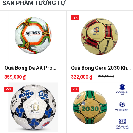
SẢN PHẨM TƯƠNG TỰ
-5%
Quả Bóng Đá AK Pro
Quả Bóng Geru 2030 Khâu
Futsal AF365
Tay
359,000 ₫
322,000 ₫
339,000 ₫
-5%
-5%