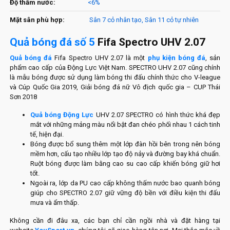
Độ thấm nước:
<6%
Mặt sân phù hợp:
Sân 7 cỏ nhân tạo, Sân 11 cỏ tự nhiên
Quả bóng đá số 5
Fifa Spectro UHV 2.07
Quả bóng đá
Fifa Spectro UHV 2.07 là một
phụ kiện bóng đá
, sản
phẩm cao cấp của Động Lực Việt Nam. SPECTRO UHV 2.07 cũng chính
là mẫu bóng được sử dụng làm bóng thi đấu chính thức cho V-league
và Cúp Quốc Gia 2019, Giải bóng đá nữ Vô địch quốc gia – CUP Thái
Sơn 2018
Quả bóng Động Lực
UHV 2.07 SPECTRO có hình thức khá đẹp
mắt với những mảng màu nổi bật đan chéo phối nhau 1 cách tinh
tế, hiện đại.
Bóng được bổ sung thêm một lớp đàn hồi bên trong nên bóng
mềm hơn, cấu tạo nhiều lớp tạo độ nảy và đường bay khá chuẩn.
Ruột bóng được làm bằng cao su cao cấp khiến bóng giữ hơi
tốt.
Ngoài ra, lớp da PU cao cấp không thấm nước bao quanh bóng
giúp cho SPECTRO 2.07 giữ vững độ bền với điều kiện thi đấu
mưa và ẩm thấp.
Không cần đi đâu xa, các bạn chỉ cần ngồi nhà và đặt hàng tại