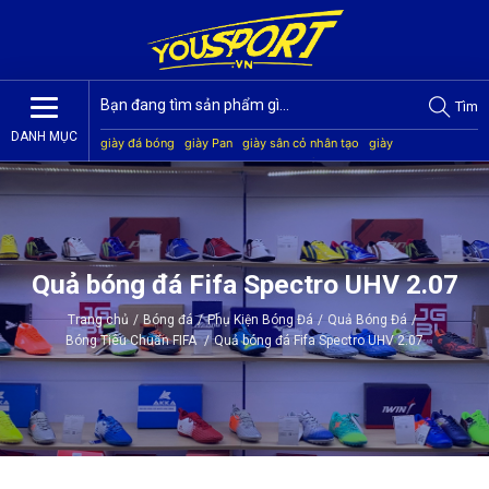
Tìm
DANH MỤC
giày đá bóng
giày Pan
giày sân cỏ nhân tạo
giày
Jogarbola
giày Mitre
giày Akka
quần áo bóng đá
giày
Kamito
Quả bóng đá Fifa Spectro UHV 2.07
Trang chủ
/
Bóng đá
/
Phụ Kiện Bóng Đá
/
Quả Bóng Đá
/
Bóng Tiêu Chuẩn FIFA
/
Quả bóng đá Fifa Spectro UHV 2.07