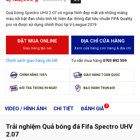
Quả bóng Spectro UHV 2.07 có ngoại hình đẹp mắt với những mảng
màu nổi bật đan chéo tinh tế, hiện đại. Bóng đạt tiêu chuẩn FIFA Quality
pro và được sử dụng chính thức tại V-League 2019
ĐẶT MUA ONLINE
ĐỊA CHỈ CỬA HÀNG
Giao hàng tận nơi
Xem cửa hàng còn hàng & địa chỉ
Chính sách giao hàng chi tiết
Tư vấn mua hàng
0703 892 559
CHÍNH HÃNG 100%
GIAO HÀNG TOÀN QUỐC
ĐỔI TRẢ TRONG 90 NGÀY
BẢO HÀNH TRỌN ĐỜI
2
VIDEO / HÌNH ẢNH
CHI TIẾT
ĐÁNH GIÁ
Trải nghiệm Quả bóng đá Fifa Spectro UHV
2.07