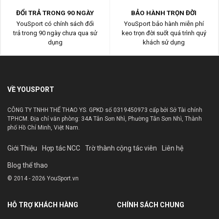
ĐỔI TRẢ TRONG 90 NGÀY
BẢO HÀNH TRỌN ĐỜI
YouSport có chính sách đổi
YouSport bảo hành miễn phí
trả trong 90 ngày chưa qua sử
keo trọn đời suốt quá trình quý
dụng
khách sử dụng
VỀ YOUSPORT
CÔNG TY TNHH THỂ THAO YS. GPKD số 0319450973 cấp bởi Sở Tài chính
TP.HCM. Địa chỉ văn phòng: 34A Tân Sơn Nhì, Phường Tân Sơn Nhì, Thành
phố Hồ Chí Minh, Việt Nam.
Giới Thiệu
Hợp tác NCC
Trờ thành cộng tác viên
Liên hệ
Blog thể thao
© 2014 - 2026 YouSport.vn
HỖ TRỢ KHÁCH HÀNG
CHÍNH SÁCH CHUNG