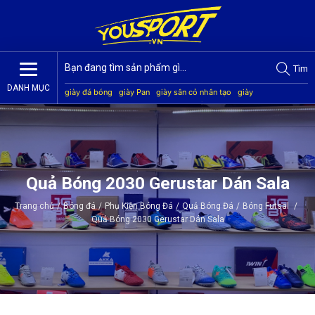
Tìm
DANH MỤC
giày đá bóng
giày Pan
giày sân cỏ nhân tạo
giày
Jogarbola
giày Mitre
giày Akka
quần áo bóng đá
giày
Kamito
Quả Bóng 2030 Gerustar Dán Sala
Trang chủ
/
Bóng đá
/
Phụ Kiện Bóng Đá
/
Quả Bóng Đá
/
Bóng Futsal
/
Quả Bóng 2030 Gerustar Dán Sala