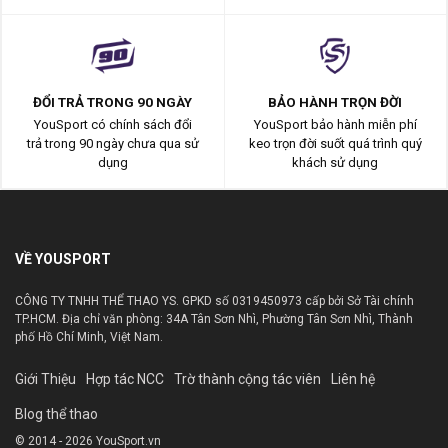
ĐỔI TRẢ TRONG 90 NGÀY
BẢO HÀNH TRỌN ĐỜI
YouSport có chính sách đổi
YouSport bảo hành miễn phí
trả trong 90 ngày chưa qua sử
keo trọn đời suốt quá trình quý
dụng
khách sử dụng
VỀ YOUSPORT
CÔNG TY TNHH THỂ THAO YS. GPKD số 0319450973 cấp bởi Sở Tài chính
TP.HCM. Địa chỉ văn phòng: 34A Tân Sơn Nhì, Phường Tân Sơn Nhì, Thành
phố Hồ Chí Minh, Việt Nam.
Giới Thiệu
Hợp tác NCC
Trờ thành cộng tác viên
Liên hệ
Blog thể thao
© 2014 - 2026 YouSport.vn