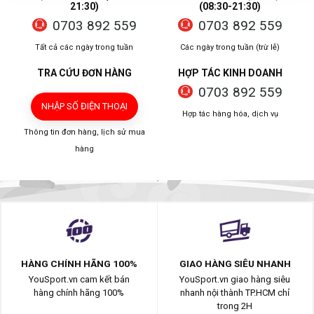
21:30)
(08:30-21:30)
0703 892 559
0703 892 559
Tất cả các ngày trong tuần
Các ngày trong tuần (trừ lễ)
TRA CỨU ĐƠN HÀNG
HỢP TÁC KINH DOANH
0703 892 559
NHẬP SỐ ĐIỆN THOẠI
Hợp tác hàng hóa, dịch vụ
Thông tin đơn hàng, lịch sử mua
hàng
HÀNG CHÍNH HÃNG 100%
GIAO HÀNG SIÊU NHANH
YouSport.vn cam kết bán
YouSport.vn giao hàng siêu
hàng chính hãng 100%
nhanh nội thành TP.HCM chỉ
trong 2H