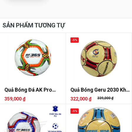
SẢN PHẨM TƯƠNG TỰ
-5%
Quả Bóng Đá AK Pro
Quả Bóng Geru 2030 Khâu
Futsal AF365
Tay
359,000 ₫
322,000 ₫
339,000 ₫
-5%