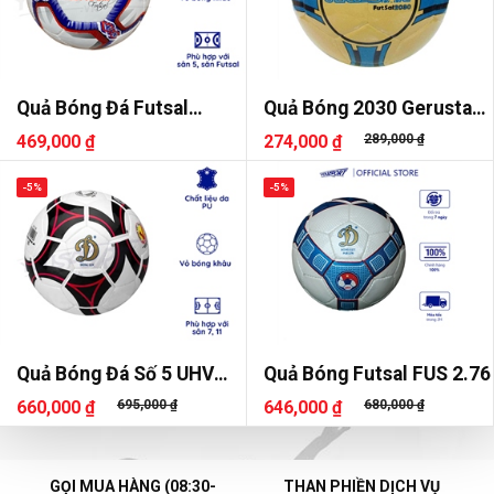
Quả Bóng Đá Futsal
Quả Bóng 2030 Gerustar
AKpro AF3855
Dán
469,000 ₫
274,000 ₫
289,000 ₫
-5%
-5%
Quả Bóng Đá Số 5 UHV
Quả Bóng Futsal FUS 2.76
2.16
660,000 ₫
695,000 ₫
646,000 ₫
680,000 ₫
GỌI MUA HÀNG (08:30-
THAN PHIỀN DỊCH VỤ