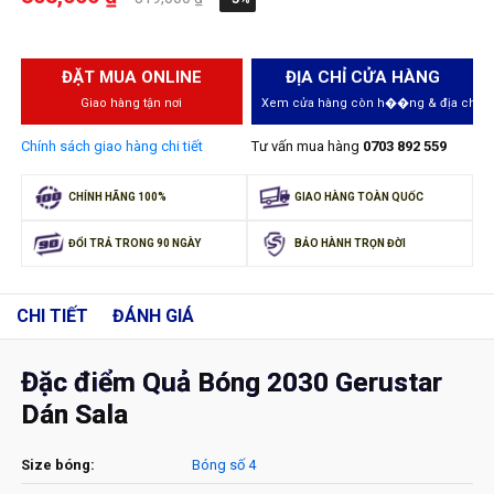
ĐẶT MUA ONLINE
ĐỊA CHỈ CỬA HÀNG
Giao hàng tận nơi
Xem cửa hàng còn h��ng & địa chỉ
Chính sách giao hàng chi tiết
Tư vấn mua hàng
0703 892 559
CHÍNH HÃNG 100%
GIAO HÀNG TOÀN QUỐC
ĐỔI TRẢ TRONG 90 NGÀY
BẢO HÀNH TRỌN ĐỜI
CHI TIẾT
ĐÁNH GIÁ
Đặc điểm Quả Bóng 2030 Gerustar
Dán Sala
Size bóng:
Bóng số 4