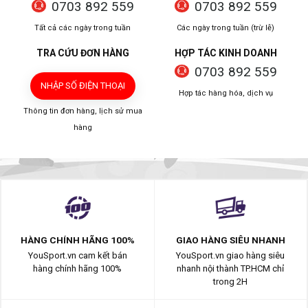
0703 892 559
0703 892 559
Tất cả các ngày trong tuần
Các ngày trong tuần (trừ lễ)
TRA CỨU ĐƠN HÀNG
HỢP TÁC KINH DOANH
0703 892 559
NHẬP SỐ ĐIỆN THOẠI
Hợp tác hàng hóa, dịch vụ
Thông tin đơn hàng, lịch sử mua
hàng
HÀNG CHÍNH HÃNG 100%
GIAO HÀNG SIÊU NHANH
YouSport.vn cam kết bán
YouSport.vn giao hàng siêu
hàng chính hãng 100%
nhanh nội thành TP.HCM chỉ
trong 2H