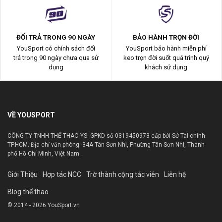
ĐỔI TRẢ TRONG 90 NGÀY
BẢO HÀNH TRỌN ĐỜI
YouSport có chính sách đổi
YouSport bảo hành miễn phí
trả trong 90 ngày chưa qua sử
keo trọn đời suốt quá trình quý
dụng
khách sử dụng
VỀ YOUSPORT
CÔNG TY TNHH THỂ THAO YS. GPKD số 0319450973 cấp bởi Sở Tài chính
TP.HCM. Địa chỉ văn phòng: 34A Tân Sơn Nhì, Phường Tân Sơn Nhì, Thành
phố Hồ Chí Minh, Việt Nam.
Giới Thiệu
Hợp tác NCC
Trờ thành cộng tác viên
Liên hệ
Blog thể thao
© 2014 - 2026 YouSport.vn