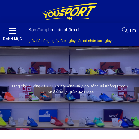
Tìm
DANH MỤC
giày đá bóng
giày Pan
giày sân cỏ nhân tạo
giày
Jogarbola
giày Mitre
giày Akka
quần áo bóng đá
giày
Kamito
Trang chủ
/
Bóng đá
/
Quần Áo Bóng Đá
/
Áo Bóng Đá Không Logo
/
Quần áo CV
/
Quần Áo CV 550