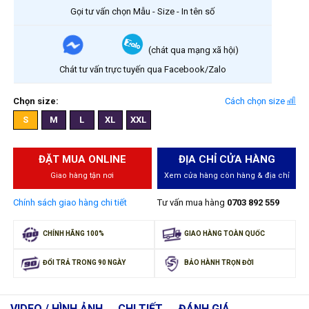
Gọi tư vấn chọn Mẫu - Size - In tên số
(chát qua mạng xã hội)
Chát tư vấn trực tuyến qua Facebook/Zalo
Chọn size:
Cách chọn size
S
M
L
XL
XXL
ĐẶT MUA ONLINE
ĐỊA CHỈ CỬA HÀNG
Giao hàng tận nơi
Xem cửa hàng còn hàng & địa chỉ
Chính sách giao hàng chi tiết
Tư vấn mua hàng
0703 892 559
CHÍNH HÃNG 100%
GIAO HÀNG TOÀN QUỐC
ĐỔI TRẢ TRONG 90 NGÀY
BẢO HÀNH TRỌN ĐỜI
VIDEO / HÌNH ẢNH
CHI TIẾT
ĐÁNH GIÁ