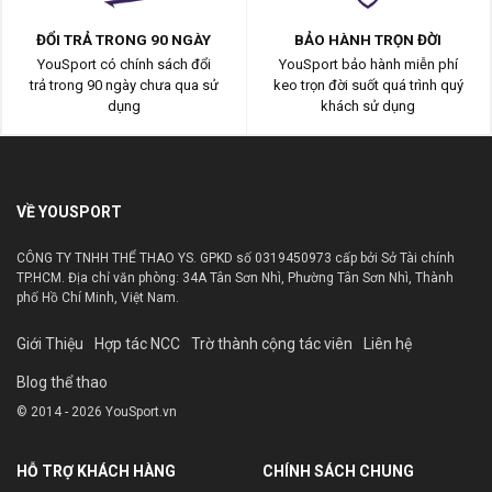
ĐỔI TRẢ TRONG 90 NGÀY
BẢO HÀNH TRỌN ĐỜI
YouSport có chính sách đổi
YouSport bảo hành miễn phí
trả trong 90 ngày chưa qua sử
keo trọn đời suốt quá trình quý
dụng
khách sử dụng
VỀ YOUSPORT
CÔNG TY TNHH THỂ THAO YS. GPKD số 0319450973 cấp bởi Sở Tài chính
TP.HCM. Địa chỉ văn phòng: 34A Tân Sơn Nhì, Phường Tân Sơn Nhì, Thành
phố Hồ Chí Minh, Việt Nam.
Giới Thiệu
Hợp tác NCC
Trờ thành cộng tác viên
Liên hệ
Blog thể thao
© 2014 - 2026 YouSport.vn
HỖ TRỢ KHÁCH HÀNG
CHÍNH SÁCH CHUNG