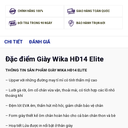
CHÍNH HÃNG 100%
GIAO HÀNG TOÀN QUỐC
ĐỔI TRẢ TRONG 90 NGÀY
BẢO HÀNH TRỌN ĐỜI
CHI TIẾT
ĐÁNH GIÁ
Đặc điểm Giày Wika HĐ14 Elite
THÔNG TIN SẢN PHẨM GIÀY WIKA HĐ14 ELITE
– Upper với những đường may tỉ mỉ có tính thẩm mỹ cao
– Lưỡi gà rời, ôm cổ chân vừa vặn, thoải mái, có tích hợp các lỗ nhỏ
thoáng khí
– Đệm lót EVA êm, thấm hút mồ hôi, giảm chấn bảo vệ chân
– Form giày thiết kế ôm chân hoàn hảo cho cả bàn chân thon và bè
– Hoạ tiết Lửa được in nổi bật ở thân giày