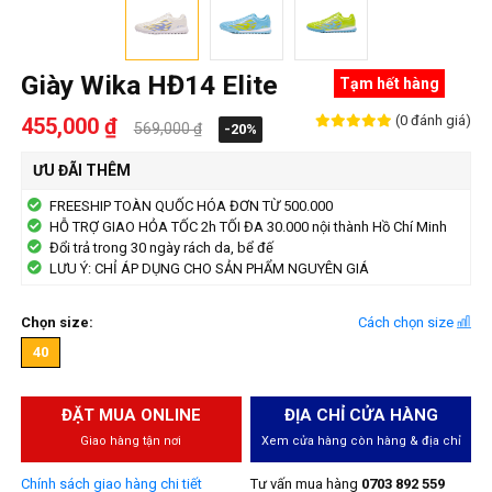
Giày Wika HĐ14 Elite
Tạm hết hàng
(0 đánh giá)
455,000 ₫
569,000 ₫
-20%
ƯU ĐÃI THÊM
FREESHIP TOÀN QUỐC HÓA ĐƠN TỪ 500.000
HỖ TRỢ GIAO HỎA TỐC 2h TỐI ĐA 30.000 nội thành Hồ Chí Minh
Đổi trả trong 30 ngày rách da, bể đế
LƯU Ý: CHỈ ÁP DỤNG CHO SẢN PHẨM NGUYÊN GIÁ
Chọn size:
Cách chọn size
40
ĐẶT MUA ONLINE
ĐỊA CHỈ CỬA HÀNG
Giao hàng tận nơi
Xem cửa hàng còn hàng & địa chỉ
Chính sách giao hàng chi tiết
Tư vấn mua hàng
0703 892 559