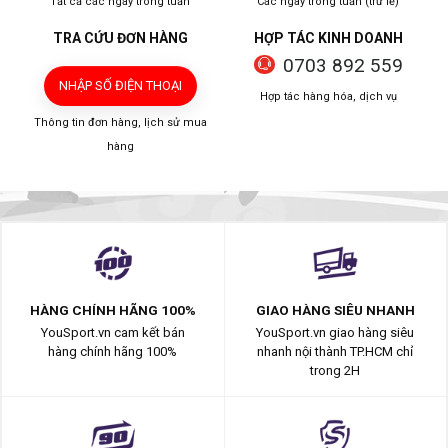
Tất cả các ngày trong tuần
Các ngày trong tuần (trừ lễ)
TRA CỨU ĐƠN HÀNG
HỢP TÁC KINH DOANH
0703 892 559
NHẬP SỐ ĐIỆN THOẠI
Hợp tác hàng hóa, dịch vụ
Thông tin đơn hàng, lịch sử mua
hàng
HÀNG CHÍNH HÃNG 100%
GIAO HÀNG SIÊU NHANH
YouSport.vn cam kết bán
YouSport.vn giao hàng siêu
hàng chính hãng 100%
nhanh nội thành TP.HCM chỉ
trong 2H