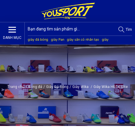
Tìm
DANH MỤC
giày đá bóng
giày Pan
giày sân cỏ nhân tạo
giày
Jogarbola
giày Mitre
giày Akka
quần áo bóng đá
giày
Kamito
Trang chủ
/
Bóng đá
/
Giày Đá Bóng
/
Giày Wika
/
Giày Wika HĐ14 Elite