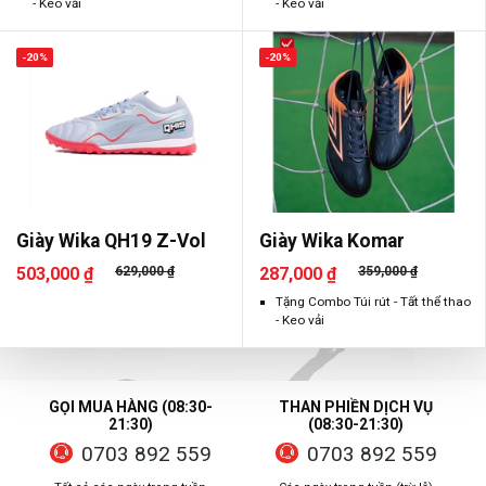
- Keo vải
- Keo vải
-20%
-20%
Giày Wika QH19 Z-Vol
Giày Wika Komar
503,000 ₫
629,000 ₫
287,000 ₫
359,000 ₫
Tặng Combo Túi rút - Tất thể thao
- Keo vải
GỌI MUA HÀNG (08:30-
THAN PHIỀN DỊCH VỤ
21:30)
(08:30-21:30)
0703 892 559
0703 892 559