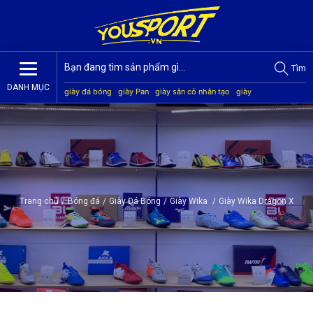
Tìm
DANH MỤC
giày đá bóng
giày Pan
giày sân cỏ nhân tạo
giày
Jogarbola
giày Mitre
giày Akka
quần áo bóng đá
giày
Kamito
Trang chủ
/
Bóng đá
/
Giày Đá Bóng
/
Giày Wika
/
Giày Wika Dragon X