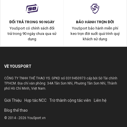
ĐỔI TRẢ TRONG 90 NGÀY
BẢO HÀNH TRỌN ĐỜI
YouSport có chính sách đổi
YouSport bảo hành miễn phí
trả trong 90 ngày chưa qua sử
keo trọn đời suốt quá trình quý
dụng
khách sử dụng
VỀ YOUSPORT
CÔNG TY TNHH THỂ THAO YS. GPKD số 0319450973 cấp bởi Sở Tài chính
TP.HCM. Địa chỉ văn phòng: 34A Tân Sơn Nhì, Phường Tân Sơn Nhì, Thành
phố Hồ Chí Minh, Việt Nam.
Giới Thiệu
Hợp tác NCC
Trờ thành cộng tác viên
Liên hệ
Blog thể thao
© 2014 - 2026 YouSport.vn