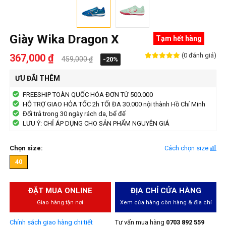
Giày Wika Dragon X
Tạm hết hàng
(0 đánh giá)
367,000 ₫
459,000 ₫
-20%
ƯU ĐÃI THÊM
FREESHIP TOÀN QUỐC HÓA ĐƠN TỪ 500.000
HỖ TRỢ GIAO HỎA TỐC 2h TỐI ĐA 30.000 nội thành Hồ Chí Minh
Đổi trả trong 30 ngày rách da, bể đế
LƯU Ý: CHỈ ÁP DỤNG CHO SẢN PHẨM NGUYÊN GIÁ
Chọn size:
Cách chọn size
40
ĐẶT MUA ONLINE
ĐỊA CHỈ CỬA HÀNG
Giao hàng tận nơi
Xem cửa hàng còn hàng & địa chỉ
Chính sách giao hàng chi tiết
Tư vấn mua hàng
0703 892 559