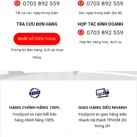
0703 892 559
0703 892 559
Tất cả các ngày trong tuần
Các ngày trong tuần (trừ lễ)
TRA CỨU ĐƠN HÀNG
HỢP TÁC KINH DOANH
0703 892 559
NHẬP SỐ ĐIỆN THOẠI
Hợp tác hàng hóa, dịch vụ
Thông tin đơn hàng, lịch sử mua
hàng
HÀNG CHÍNH HÃNG 100%
GIAO HÀNG SIÊU NHANH
YouSport.vn cam kết bán
YouSport.vn giao hàng siêu
hàng chính hãng 100%
nhanh nội thành TP.HCM chỉ
trong 2H