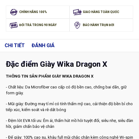
CHÍNH HÃNG 100%
GIAO HÀNG TOÀN QUỐC
ĐỔI TRẢ TRONG 90 NGÀY
BẢO HÀNH TRỌN ĐỜI
CHI TIẾT
ĐÁNH GIÁ
Đặc điểm Giày Wika Dragon X
THÔNG TIN SẢN PHẨM GIÀY WIKA DRAGON X
- Chất liệu: Da Microfiber cao cấp có độ bền cao, chống bai dãn, giữ
form giày.
- Mũi giày: Đường may tỉ mỉ có tính thẩm mỹ cao, cải thiện độ bền bỉ cho
tiếp xúc, kiểm soát và rê dắt bóng
- Đệm lót EVA tối ưu: Êm ái, thấm hút mồ hôi tuyệt đối, siêu nhẹ, siêu đàn
hồi, giảm chấn bảo vệ chân
- Đế giày: 100% cao su, khâu full mũi chắc chắn kèm công nghệ Wi-spin