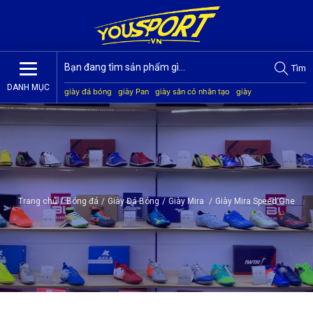
Tìm
DANH MỤC
giày đá bóng
giày Pan
giày sân cỏ nhân tạo
giày
Jogarbola
giày Mitre
giày Akka
quần áo bóng đá
giày
Kamito
Trang chủ
/
Bóng đá
/
Giày Đá Bóng
/
Giày Mira
/
Giày Mira Speed One