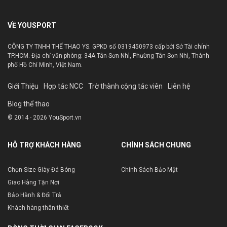
VỀ YOUSPORT
CÔNG TY TNHH THỂ THAO YS. GPKD số 0319450973 cấp bởi Sở Tài chính
TP.HCM. Địa chỉ văn phòng: 34A Tân Sơn Nhì, Phường Tân Sơn Nhì, Thành
phố Hồ Chí Minh, Việt Nam.
Giới Thiệu
Hợp tác NCC
Trờ thành cộng tác viên
Liên hệ
Blog thể thao
© 2014 - 2026 YouSport.vn
HỖ TRỢ KHÁCH HÀNG
CHÍNH SÁCH CHUNG
Chọn Size Giày Đá Bóng
Chính Sách Bảo Mật
Giao Hàng Tận Nơi
Bảo Hành & Đổi Trả
Khách hàng thân thiết