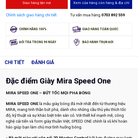
Giao hàng tận nơi
Xem cửa hàng còn hàng & địa chỉ
Chính sách giao hàng chi tiết
Tư vấn mua hàng
0703 892 559
CHÍNH HÃNG 100%
GIAO HÀNG TOÀN QUỐC
ĐỔI TRẢ TRONG 90 NGÀY
BẢO HÀNH TRỌN ĐỜI
CHI TIẾT
ĐÁNH GIÁ
Đặc điểm Giày Mira Speed One
MIRA SPEED ONE – BỨT TỐC MỌI PHA BÓNG
MIRA SPEED ONE
là mẫu giày bóng đá mới nhất đến từ thương hiệu
MIRA, mang tinh thần bứt phá, dành cho những cầu thủ yêu thích tốc
độ, kỹ thuật và sự khác biệt trên sân cỏ. Với thiết kế mạnh mẽ, công
nghệ cải tiến và form giày thuần Việt, SPEED ONE chính là vũ khí hoàn
hảo giúp bạn làm chủ mọi tình huống bóng.
- Bề mặt giày với vân nổi 2D Master Control
kết hợp đường may lượn