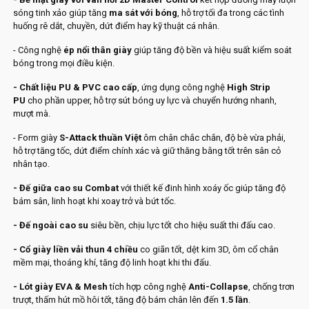
sóng tinh xảo giúp tăng
ma sát với bóng
, hỗ trợ tối đa trong các tình
huống rê dắt, chuyền, dứt điểm hay kỹ thuật cá nhân.
- Công nghệ
ép nổi thân giày
giúp tăng độ bền và hiệu suất kiểm soát
bóng trong mọi điều kiện.
- Chất liệu PU & PVC cao cấp
, ứng dụng công nghệ
High Strip
PU
cho phần upper, hỗ trợ sút bóng uy lực và chuyển hướng nhanh,
mượt mà.
- Form giày
S-Attack thuần Việt
ôm chân chắc chắn, độ bè vừa phải,
hỗ trợ tăng tốc, dứt điểm chính xác và giữ thăng bằng tốt trên sân cỏ
nhân tạo.
- Đế giữa cao su Combat
với thiết kế đinh hình xoáy ốc giúp tăng độ
bám sân, linh hoạt khi xoay trở và bứt tốc.
- Đế ngoài cao su
siêu bền, chịu lực tốt cho hiệu suất thi đấu cao.
- Cổ giày liền vải thun 4 chiều
co giãn tốt, dệt kim 3D, ôm cổ chân
mềm mại, thoáng khí, tăng độ linh hoạt khi thi đấu.
- Lót giày EVA & Mesh
tích hợp công nghệ
Anti-Collapse
, chống trơn
trượt, thấm hút mồ hôi tốt, tăng độ bám chân lên đến
1.5 lần
.