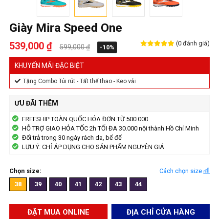
Giày Mira Speed One
(0 đánh giá)
539,000 ₫
599,000 ₫
-10%
KHUYẾN MÃI ĐẶC BIỆT
Tặng Combo Túi rút - Tất thể thao - Keo vải
ƯU ĐÃI THÊM
FREESHIP TOÀN QUỐC HÓA ĐƠN TỪ 500.000
HỖ TRỢ GIAO HỎA TỐC 2h TỐI ĐA 30.000 nội thành Hồ Chí Minh
Đổi trả trong 30 ngày rách da, bể đế
LƯU Ý: CHỈ ÁP DỤNG CHO SẢN PHẨM NGUYÊN GIÁ
Chọn size:
Cách chọn size
38
39
40
41
42
43
44
ĐẶT MUA ONLINE
ĐỊA CHỈ CỬA HÀNG