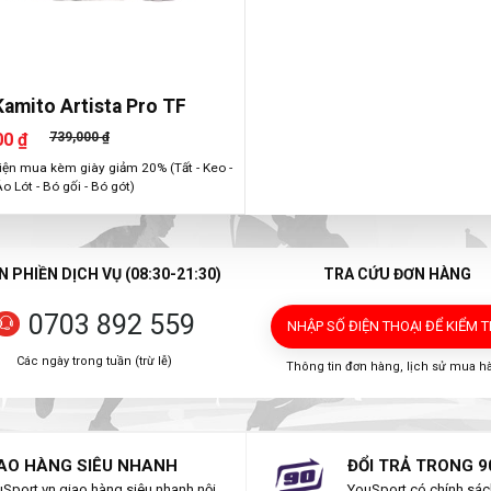
Kamito Artista Pro TF
00 ₫
739,000 ₫
iện mua kèm giày giảm 20% (Tất - Keo -
Áo Lót - Bó gối - Bó gót)
 PHIỀN DỊCH VỤ (08:30-21:30)
TRA CỨU ĐƠN HÀNG
0703 892 559
NHẬP SỐ ĐIỆN THOẠI
ĐỂ KIỂM 
Các ngày trong tuần (trừ lễ)
Thông tin đơn hàng, lịch sử mua h
AO HÀNG SIÊU NHANH
ĐỔI TRẢ TRONG 9
Sport.vn giao hàng siêu nhanh nội
YouSport có chính sách