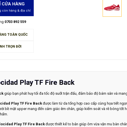
Ỉ CỬA HÀNG
 còn hàng & địa chỉ
àng
0703 892 559
ÀNG TOÀN QUỐC
NH TRỌN ĐỜI
cidad Play TF Fire Back
ack
giúp bạn phát huy tối đa tốc độ suốt trận đấu, đảm bảo độ bám sân và mang
cidad Play TF Fire Back
được làm từ da tổng hợp cao cấp cùng họa tiết ngọn lử
dưới bề mặt upper mang đến cảm giác êm chân, giúp kiểm soát và rê bóng tốt 
phẩm.
ocidad Play TF Fire Back
được thiết kế to bản giúp ôm vừa vặn mu bàn chân,