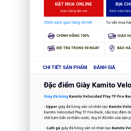
ĐẶT MUA ONLINE
ĐỊA CH
Giao hàng tận nơi
Xem cửa hàng
Chính sách giao hàng chi tiết
Tư vấn mua h
CHÍNH HÃNG 100%
GIAO H
ĐỔI TRẢ TRONG 90 NGÀY
BẢO HÀ
CHI TIẾT
SẢN PHẨM
ĐÁNH GIÁ
Đặc điểm Giày Kamito Velo
Giày đá bóng
Kamito Velocidad Play TF Fire B
-
Upper
giày đá bóng sân cỏ nhân tạo
Kamito Velo
Kamito Velocidad Play TF Fire Back, cấu trúc đệm 
chế bám bẩn và thấm nước, duy trì độ bền của sản 
-
Lưỡi gà
giày đá bóng sân cỏ nhân tạo
Kamito Vel