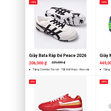
-10%
-10%
Giày Bata Ráp Đế Peace 2026
Giày 
206,000 ₫
229,000 ₫
449,0
Tặng Combo Túi rút - Tất thể thao - Keo vải
Tặng 
-5%
-30%