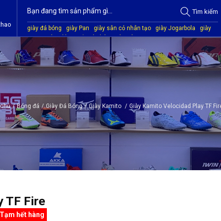
Tìm
kiếm
thao
giày đá bóng
giày Pan
giày sân cỏ nhân tạo
giày Jogarbola
giày
Mitre
giày Akka
quần áo bóng đá
giày Kamito
 chủ
/
Bóng đá
/
Giày Đá Bóng
/
Giày Kamito
/
Giày Kamito Velocidad Play TF Fi
 TF Fire
Tạm hết hàng