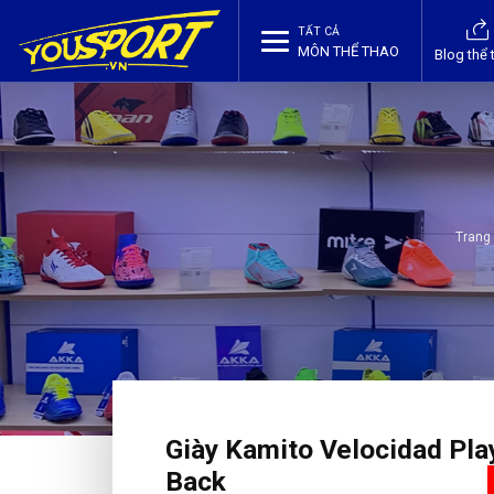
TẤT CẢ
MÔN THỂ THAO
Blog thể 
Trang
Giày Kamito Velocidad Play
Back