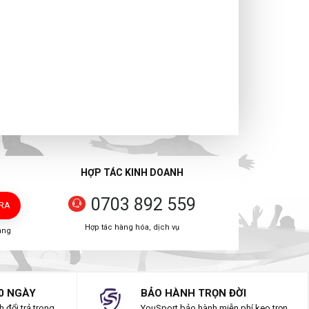
HỢP TÁC KINH DOANH
0703 892 559
TRA
Hợp tác hàng hóa, dịch vụ
àng
0 NGÀY
BẢO HÀNH TRỌN ĐỜI
 đổi trả trong
YouSport bảo hành miễn phí keo trọn