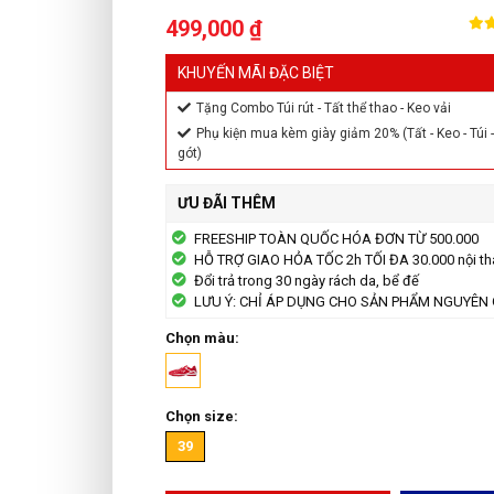
499,000 ₫
KHUYẾN MÃI ĐẶC BIỆT
Tặng Combo Túi rút - Tất thể thao - Keo vải
Phụ kiện mua kèm giày giảm 20% (Tất - Keo - Túi - 
gót)
ƯU ĐÃI THÊM
FREESHIP TOÀN QUỐC HÓA ĐƠN TỪ 500.000
HỖ TRỢ GIAO HỎA TỐC 2h TỐI ĐA 30.000 nội th
Đổi trả trong 30 ngày rách da, bể đế
LƯU Ý: CHỈ ÁP DỤNG CHO SẢN PHẨM NGUYÊN 
Chọn màu:
Chọn size:
39