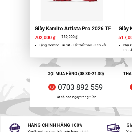
Giày Kamito Artista Pro 2026 TF
Giày 
702,000 ₫
739,000 ₫
517,0
Tặng Combo Túi rút - Tất thể thao - Keo vải
Phụ k
Túi - 
GỌI MUA HÀNG (08:30-21:30)
THAN
0703 892 559
Tất cả các ngày trong tuần
HÀNG CHÍNH HÃNG 100%
GI
YouSport.vn cam kết bán hàng chính
You