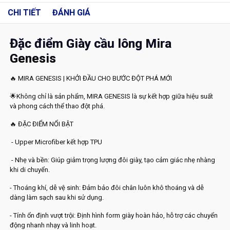
CHI TIẾT
ĐÁNH GIÁ
Đặc điểm Giày cầu lông Mira
Genesis
🔥 MIRA GENESIS | KHỞI ĐẦU CHO BƯỚC ĐỘT PHÁ MỚI
🌟Không chỉ là sản phẩm, MIRA GENESIS là sự kết hợp giữa hiệu suất
và phong cách thể thao đột phá.
🔥 ĐẶC ĐIỂM NỔI BẬT
- Upper Microfiber kết hợp TPU
- Nhẹ và bền: Giúp giảm trọng lượng đôi giày, tạo cảm giác nhẹ nhàng
khi di chuyển.
- Thoáng khí, dễ vệ sinh: Đảm bảo đôi chân luôn khô thoáng và dễ
dàng làm sạch sau khi sử dụng.
- Tính ổn định vượt trội: Định hình form giày hoàn hảo, hỗ trợ các chuyển
động nhanh nhạy và linh hoạt.