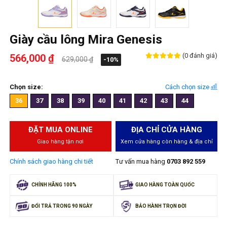
Giày cầu lông Mira Genesis
(0 đánh giá)
566,000 ₫
629,000 ₫
-10%
Chọn size:
Cách chọn size
36
37
38
39
40
41
42
43
44
ĐẶT MUA ONLINE
ĐỊA CHỈ CỬA HÀNG
Giao hàng tận nơi
Xem cửa hàng còn hàng & địa chỉ
Chính sách giao hàng chi tiết
Tư vấn mua hàng
0703 892 559
CHÍNH HÃNG 100%
GIAO HÀNG TOÀN QUỐC
ĐỔI TRẢ TRONG 90 NGÀY
BẢO HÀNH TRỌN ĐỜI