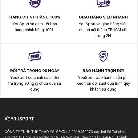
HÀNG CHÍNH HÃNG 100%
GIAO HÀNG SIÊU NHANH
YouSport.vn cam kết bán
YouSport.vn giao hàng siêu
hàng chính hãng 100%
nhanh nội thành TP.HCM chỉ
trong 2H
ĐỔI TRẢ TRONG 90 NGÀY
BẢO HÀNH TRỌN ĐỜI
YouSport có chính sách đổi
YouSport bảo hành miễn phí
trả trong 90 ngày chưa qua sử
keo trọn đời suốt quá trình quý
dụng
khách sử dụng
VỀ YOUSPORT
CÔNG TY TNHH THỂ THAO YS. GPKD số 0319450973 cấp bởi Sở Tài chính
TP.HCM. Địa chỉ văn phòng: 34A Tân Sơn Nhì, Phường Tân Sơn Nhì, Thành