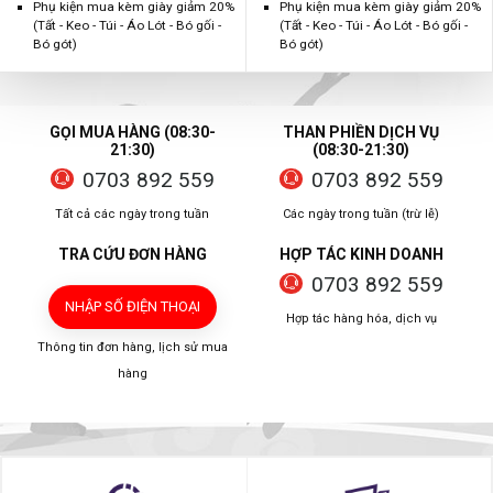
Phụ kiện mua kèm giày giảm 20%
Phụ kiện mua kèm giày giảm 20%
(Tất - Keo - Túi - Áo Lót - Bó gối -
(Tất - Keo - Túi - Áo Lót - Bó gối -
Bó gót)
Bó gót)
GỌI MUA HÀNG (08:30-
THAN PHIỀN DỊCH VỤ
21:30)
(08:30-21:30)
0703 892 559
0703 892 559
Tất cả các ngày trong tuần
Các ngày trong tuần (trừ lễ)
TRA CỨU ĐƠN HÀNG
HỢP TÁC KINH DOANH
0703 892 559
NHẬP SỐ ĐIỆN THOẠI
Hợp tác hàng hóa, dịch vụ
Thông tin đơn hàng, lịch sử mua
hàng