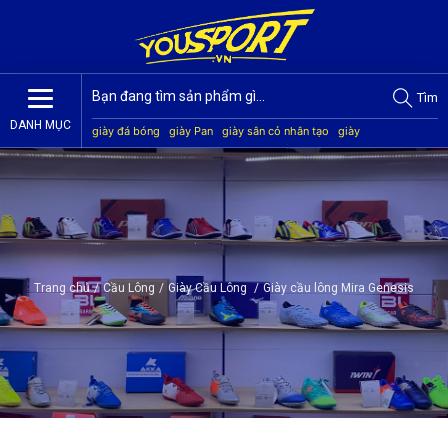
Tìm
DANH MỤC
giày đá bóng
giày Pan
giày sân cỏ nhân tạo
giày
Jogarbola
giày Mitre
giày Akka
quần áo bóng đá
giày
Kamito
Trang chủ
/
Cầu Lông
/
Giày Cầu Lông
/
Giày cầu lông Mira Genesis