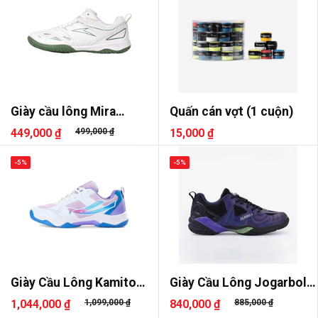
Giày cầu lông Mira
Quấn cán vợt (1 cuộn)
Lighter
449,000 ₫
499,000 ₫
15,000 ₫
-5%
-5%
Giày Cầu Lông Kamito
Giày Cầu Lông Jogarbola
Galaxy
Paru
1,044,000 ₫
1,099,000 ₫
840,000 ₫
885,000 ₫