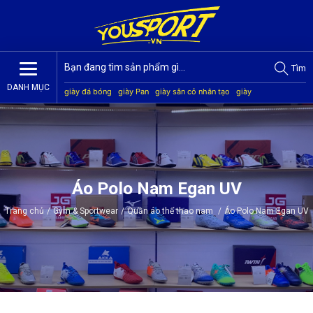
Tìm
DANH MỤC
giày đá bóng
giày Pan
giày sân cỏ nhân tạo
giày
Jogarbola
giày Mitre
giày Akka
quần áo bóng đá
giày
Kamito
Áo Polo Nam Egan UV
Trang chủ
/
Gym & Sportwear
/
Quần áo thể thao nam
/
Áo Polo Nam Egan UV