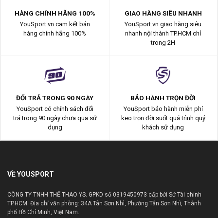
HÀNG CHÍNH HÃNG 100%
GIAO HÀNG SIÊU NHANH
YouSport.vn cam kết bán
YouSport.vn giao hàng siêu
hàng chính hãng 100%
nhanh nội thành TP.HCM chỉ
trong 2H
ĐỔI TRẢ TRONG 90 NGÀY
BẢO HÀNH TRỌN ĐỜI
YouSport có chính sách đổi
YouSport bảo hành miễn phí
trả trong 90 ngày chưa qua sử
keo trọn đời suốt quá trình quý
dụng
khách sử dụng
VỀ YOUSPORT
CÔNG TY TNHH THỂ THAO YS. GPKD số 0319450973 cấp bởi Sở Tài chính
TP.HCM. Địa chỉ văn phòng: 34A Tân Sơn Nhì, Phường Tân Sơn Nhì, Thành
phố Hồ Chí Minh, Việt Nam.