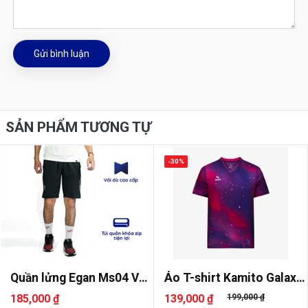
Gửi bình luận
SẢN PHẨM TƯƠNG TỰ
-30%
Quần lửng Egan Ms04 Vải
Áo T-shirt Kamito Galaxy
dù
2
185,000 ₫
139,000 ₫
199,000 ₫