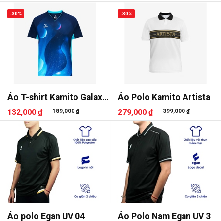
-30%
-30%
Áo T-shirt Kamito Galaxy
Áo Polo Kamito Artista
3
132,000 ₫
189,000 ₫
279,000 ₫
399,000 ₫
Áo polo Egan UV 04
Áo Polo Nam Egan UV 3