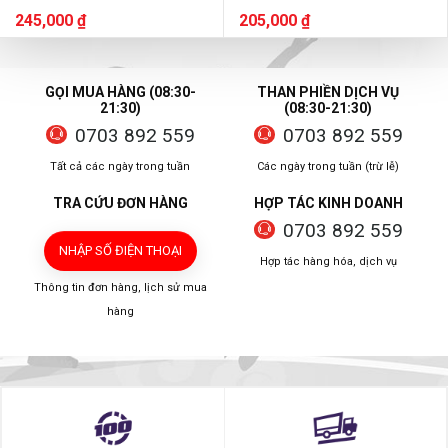
245,000 ₫
205,000 ₫
GỌI MUA HÀNG (08:30-
THAN PHIỀN DỊCH VỤ
21:30)
(08:30-21:30)
0703 892 559
0703 892 559
Tất cả các ngày trong tuần
Các ngày trong tuần (trừ lễ)
TRA CỨU ĐƠN HÀNG
HỢP TÁC KINH DOANH
0703 892 559
NHẬP SỐ ĐIỆN THOẠI
Hợp tác hàng hóa, dịch vụ
Thông tin đơn hàng, lịch sử mua
hàng