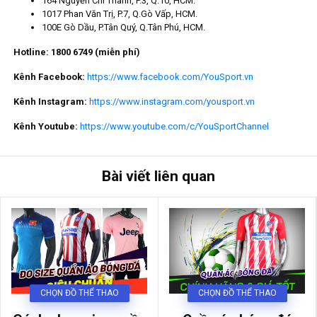
164 Nguyễn Chí Thanh, P.3, Q.10, HCM.
1017 Phan Văn Trị, P.7, Q.Gò Vấp, HCM.
100E Gò Dầu, P.Tân Quý, Q.Tân Phú, HCM.
Hotline: 1800 6749 (miễn phí)
Kênh Facebook:
https://www.facebook.com/YouSport.vn
Kênh Instagram:
https://www.instagram.com/yousport.vn
Kênh Youtube:
https://www.youtube.com/c/YouSportChannel
Bài viết liên quan
CHỌN ĐỒ THỂ THAO
CHỌN ĐỒ THỂ THAO