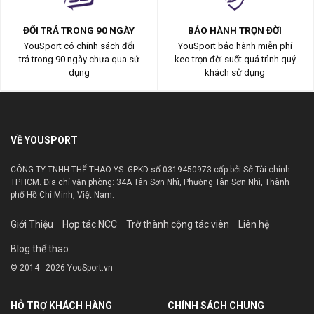
ĐỔI TRẢ TRONG 90 NGÀY
BẢO HÀNH TRỌN ĐỜI
YouSport có chính sách đổi
YouSport bảo hành miễn phí
trả trong 90 ngày chưa qua sử
keo trọn đời suốt quá trình quý
dụng
khách sử dụng
VỀ YOUSPORT
CÔNG TY TNHH THỂ THAO YS. GPKD số 0319450973 cấp bởi Sở Tài chính
TP.HCM. Địa chỉ văn phòng: 34A Tân Sơn Nhì, Phường Tân Sơn Nhì, Thành
phố Hồ Chí Minh, Việt Nam.
Giới Thiệu
Hợp tác NCC
Trờ thành cộng tác viên
Liên hệ
Blog thể thao
© 2014 - 2026 YouSport.vn
HỖ TRỢ KHÁCH HÀNG
CHÍNH SÁCH CHUNG