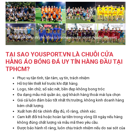
Đặt áo bóng đá cho công ty, trường học, đội nhóm (Nguồn: Internet)
TẠI SAO YOUSPORT.VN LÀ CHUỖI CỬA
HÀNG ÁO BÓNG ĐÁ UY TÍN HÀNG ĐẦU TẠI
TPHCM?
Phục vụ tận tình, tận tâm, uy tín, trách nhiệm
Hỗ trợ lên thiết kế trước khi đặt hàng.
Logo, tên chữ, số sắc nét, bền đẹp không bong tróc
Đa dạng mẫu mã quần áo, quỹ khách hàng thoải mái lựa chọn
Giá cả luôn đảm bảo tốt nhất thị trường, không kinh doanh hàng
kém chất lượng.
Xuất hơn đỏ tài chính đầy đủ, rõ ràng, chính xác.
Cam kết đổi trả hoặc hoàn lại tiền trong vòng 03 ngày nếu hàng
không đúng chất lượng và mẫu mã theo yêu cầu.
Được bảo hành rõ ràng, luôn chịu trách nhiệm nếu do sai sót của