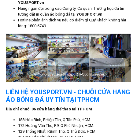
YOUSPORT.vn
Hàng ngàn đội bóng các Công ty, Cơ quan, Trường học đã tin
tưởng đặt in quần áo bóng đá tại
YOUSPORT.vn
Hotline phản ánh dịch vụ nếu có điểm gì Quý Khách không hài
lòng: 1800.6749
Hệ thống cửa hàng YouSport (Nguồn: Internet)
LIÊN HỆ YOUSPORT.VN - CHUỖI CỬA HÀNG
ÁO BÓNG ĐÁ UY TÍN TẠI TPHCM
Địa chỉ chuỗi 06 cửa hàng thể thao tại TPHCM
188 Hòa Bình, P.Hiệp Tân, Q.Tân Phú, HCM.
172 Hoàng Văn Thụ, P.9, Q.Phú Nhuận, HCM.
129 Thống Nhất, P.Bình Thọ, Q.Thủ Đức, HCM.