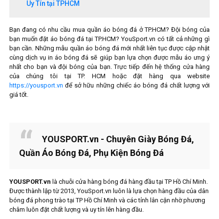
Uy Tín tại TPHCM
Bạn đang có nhu cầu mua quần áo bóng đá ở TP.HCM? Đội bóng của
bạn muốn đặt áo bóng đá tại TP.HCM? YouSport.vn có tất cả những gì
bạn cần. Những mẫu quần áo bóng đá mới nhất liên tục được cập nhật
cùng dịch vụ in áo bóng đá sẽ giúp bạn lựa chọn được mẫu áo ưng ý
nhất cho bạn và đội bóng của bạn. Trực tiếp đến hệ thống cửa hàng
của chúng tôi tại TP. HCM hoặc đặt hàng qua website
https://yousport.vn
để sở hữu những chiếc áo bóng đá chất lượng với
giá tốt.
YOUSPORT.vn - Chuyên Giày Bóng Đá,
Quần Áo Bóng Đá, Phụ Kiện Bóng Đá
YOUSPORT.vn
là chuỗi cửa hàng bóng đá hàng đầu tại TP Hồ Chí Minh.
Được thành lập từ 2013, YouSport.vn luôn là lựa chọn hàng đầu của dân
bóng đá phong trào tại TP Hồ Chí Minh và các tỉnh lân cận nhờ phương
châm luôn đặt chất lượng và uy tín lên hàng đầu.