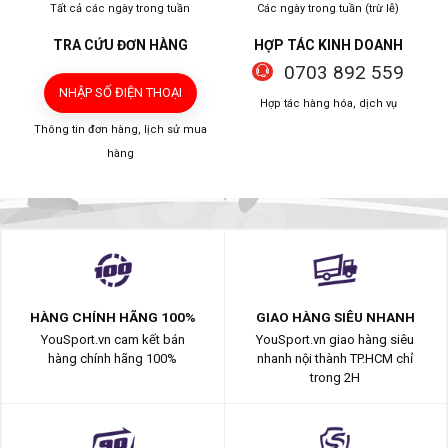
Tất cả các ngày trong tuần
Các ngày trong tuần (trừ lễ)
TRA CỨU ĐƠN HÀNG
HỢP TÁC KINH DOANH
0703 892 559
NHẬP SỐ ĐIỆN THOẠI
Hợp tác hàng hóa, dịch vụ
Thông tin đơn hàng, lịch sử mua
hàng
HÀNG CHÍNH HÃNG 100%
GIAO HÀNG SIÊU NHANH
YouSport.vn cam kết bán
YouSport.vn giao hàng siêu
hàng chính hãng 100%
nhanh nội thành TP.HCM chỉ
trong 2H