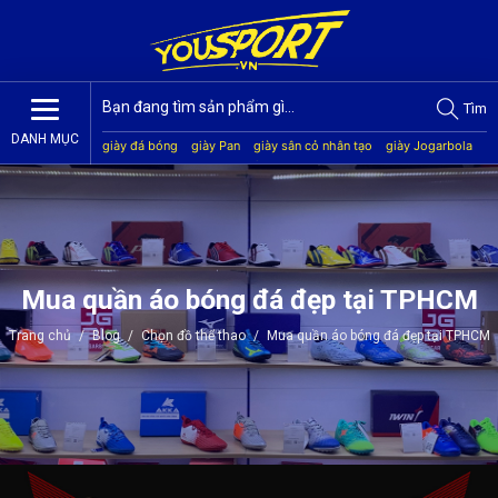
Tìm
DANH MỤC
giày đá bóng
giày Pan
giày sân cỏ nhân tạo
giày Jogarbola
giày Mitre
giày Akka
quần áo bóng đá
giày Kamito
Mua quần áo bóng đá đẹp tại TPHCM
Trang chủ
/
Blog
/
Chọn đồ thể thao
/
Mua quần áo bóng đá đẹp tại TPHCM