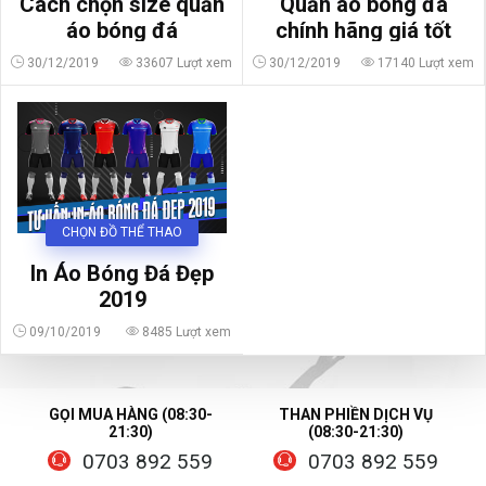
Cách chọn size quần
Quần áo bóng đá
áo bóng đá
chính hãng giá tốt
30/12/2019
33607 Lượt xem
30/12/2019
17140 Lượt xem
CHỌN ĐỒ THỂ THAO
In Áo Bóng Đá Đẹp
2019
09/10/2019
8485 Lượt xem
GỌI MUA HÀNG (08:30-
THAN PHIỀN DỊCH VỤ
21:30)
(08:30-21:30)
0703 892 559
0703 892 559