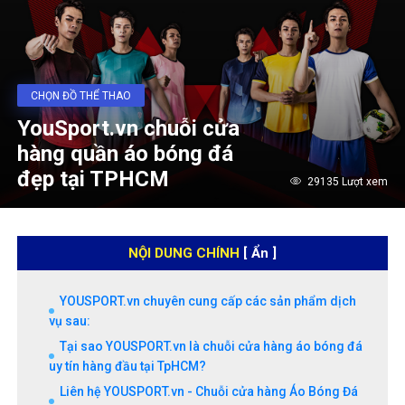
CHỌN ĐỒ THỂ THAO
YouSport.vn chuỗi cửa
hàng quần áo bóng đá
đẹp tại TPHCM
29135 Lượt xem
NỘI DUNG CHÍNH
[ Ẩn ]
YOUSPORT.vn chuyên cung cấp các sản phẩm dịch
vụ sau:
Tại sao YOUSPORT.vn là chuỗi cửa hàng áo bóng đá
uy tín hàng đầu tại TpHCM?
Liên hệ YOUSPORT.vn - Chuỗi cửa hàng Áo Bóng Đá