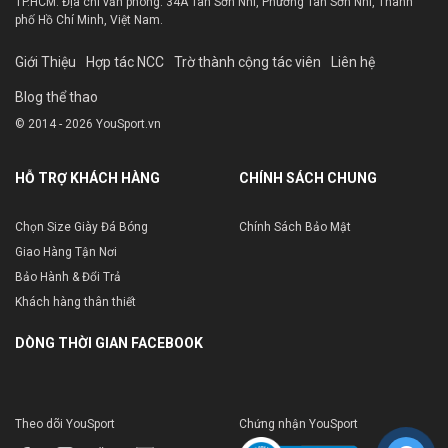
TP.HCM. Địa chỉ văn phòng: 34A Tân Sơn Nhì, Phường Tân Sơn Nhì, Thành
phố Hồ Chí Minh, Việt Nam.
Giới Thiệu
Hợp tác NCC
Trờ thành cộng tác viên
Liên hệ
Blog thể thao
© 2014 - 2026 YouSport.vn
HỖ TRỢ KHÁCH HÀNG
CHÍNH SÁCH CHUNG
Chọn Size Giày Đá Bóng
Chính Sách Bảo Mật
Giao Hàng Tận Nơi
Bảo Hành & Đổi Trả
Khách hàng thân thiết
DÒNG THỜI GIAN FACEBOOK
Theo dõi YouSport
Chứng nhận YouSport