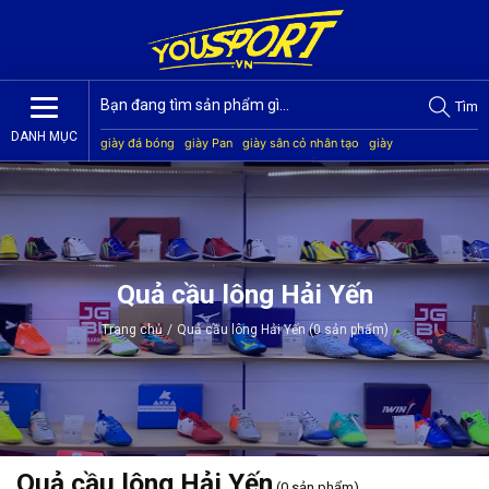
Tìm
DANH MỤC
giày đá bóng
giày Pan
giày sân cỏ nhân tạo
giày
Jogarbola
giày Mitre
giày Akka
quần áo bóng đá
giày
Kamito
Quả cầu lông Hải Yến
Trang chủ
/
Quả cầu lông Hải Yến (0 sản phẩm)
Quả cầu lông Hải Yến
(0 sản phẩm)