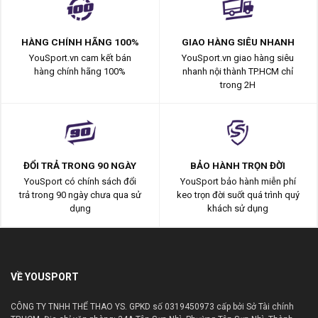
HÀNG CHÍNH HÃNG 100%
GIAO HÀNG SIÊU NHANH
YouSport.vn cam kết bán
YouSport.vn giao hàng siêu
hàng chính hãng 100%
nhanh nội thành TP.HCM chỉ
trong 2H
ĐỔI TRẢ TRONG 90 NGÀY
BẢO HÀNH TRỌN ĐỜI
YouSport có chính sách đổi
YouSport bảo hành miễn phí
trả trong 90 ngày chưa qua sử
keo trọn đời suốt quá trình quý
dụng
khách sử dụng
VỀ YOUSPORT
CÔNG TY TNHH THỂ THAO YS. GPKD số 0319450973 cấp bởi Sở Tài chính