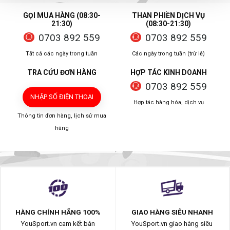
GỌI MUA HÀNG (08:30-
THAN PHIỀN DỊCH VỤ
21:30)
(08:30-21:30)
0703 892 559
0703 892 559
Tất cả các ngày trong tuần
Các ngày trong tuần (trừ lễ)
TRA CỨU ĐƠN HÀNG
HỢP TÁC KINH DOANH
0703 892 559
NHẬP SỐ ĐIỆN THOẠI
Hợp tác hàng hóa, dịch vụ
Thông tin đơn hàng, lịch sử mua
hàng
HÀNG CHÍNH HÃNG 100%
GIAO HÀNG SIÊU NHANH
YouSport.vn cam kết bán
YouSport.vn giao hàng siêu