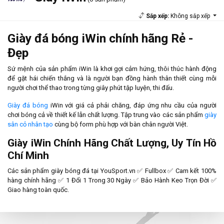
Sắp xếp:
Không sắp xếp
Giày đá bóng iWin chính hãng Rẻ -
Đẹp
Sứ mệnh của sản phẩm iWin là khơi gợi cảm hứng, thôi thúc hành động
để gặt hái chiến thắng và là người bạn đồng hành thân thiết cùng mỗi
người chơi thể thao trong từng giây phút tập luyện, thi đấu.
Giày đá bóng
iWin với giá cả phải chăng, đáp ứng nhu cầu của người
chơi bóng cả về thiết kế lẫn chất lượng. Tập trung vào các sản phẩm
giày
sân cỏ nhân tạo
cùng bộ form phù hợp với bàn chân người Việt.
Giày iWin Chính Hãng Chất Lượng, Uy Tín Hồ
Chí Minh
Các sản phẩm giày bóng đá tại YouSport.vn ✅ Fullbox ✅ Cam kết 100%
hàng chính hãng ✅ 1 Đổi 1 Trong 30 Ngày ✅ Bảo Hành Keo Trọn Đời ✅
Giao hàng toàn quốc.