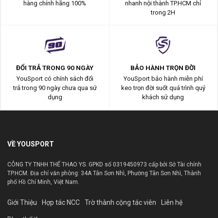
hàng chính hãng 100%
nhanh nội thành TP.HCM chỉ
trong 2H
ĐỔI TRẢ TRONG 90 NGÀY
BẢO HÀNH TRỌN ĐỜI
YouSport có chính sách đổi
YouSport bảo hành miễn phí
trả trong 90 ngày chưa qua sử
keo trọn đời suốt quá trình quý
dụng
khách sử dụng
VỀ YOUSPORT
CÔNG TY TNHH THỂ THAO YS. GPKD số 0319450973 cấp bởi Sở Tài chính
TP.HCM. Địa chỉ văn phòng: 34A Tân Sơn Nhì, Phường Tân Sơn Nhì, Thành
phố Hồ Chí Minh, Việt Nam.
Giới Thiệu
Hợp tác NCC
Trờ thành cộng tác viên
Liên hệ